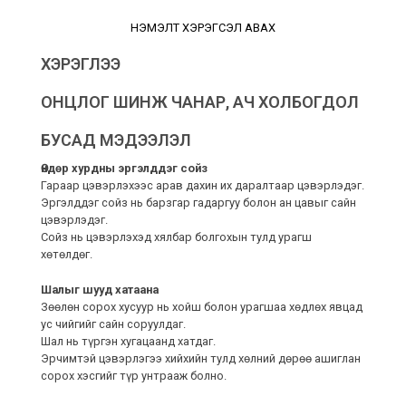
НЭМЭЛТ ХЭРЭГСЭЛ АВАХ
ХЭРЭГЛЭЭ
ОНЦЛОГ ШИНЖ ЧАНАР, АЧ ХОЛБОГДОЛ
БУСАД МЭДЭЭЛЭЛ
Өндөр хурдны эргэлддэг сойз
Гараар цэвэрлэхээс арав дахин их даралтаар цэвэрлэдэг.
Эргэлддэг сойз нь барзгар гадаргуу болон ан цавыг сайн
цэвэрлэдэг.
Сойз нь цэвэрлэхэд хялбар болгохын тулд урагш
хөтөлдөг.
Шалыг шууд хатаана
Зөөлөн сорох хусуур нь хойш болон урагшаа хөдлөх явцад
ус чийгийг сайн соруулдаг.
Шал нь түргэн хугацаанд хатдаг.
Эрчимтэй цэвэрлэгээ хийхийн тулд хөлний дөрөө ашиглан
сорох хэсгийг түр унтрааж болно.