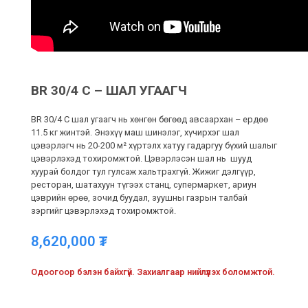
BR 30/4 C – ШАЛ УГААГЧ
BR 30/4 C шал угаагч нь хөнгөн бөгөөд авсаархан – ердөө
11.5 кг жинтэй. Энэхүү маш шинэлэг, хүчирхэг шал
цэвэрлэгч нь 20-200 м² хүртэлх хатуу гадаргуу бүхий шалыг
цэвэрлэхэд тохиромжтой. Цэвэрлэсэн шал нь шууд
хуурай болдог тул гулсаж хальтрахгүй. Жижиг дэлгүүр,
ресторан, шатахуун түгээх станц, супермаркет, ариун
цэврийн өрөө, зочид буудал, зуушны газрын талбай
зэргийг цэвэрлэхэд тохиромжтой.
8,620,000
₮
Одоогоор бэлэн байхгүй. Захиалгаар нийлүүлэх боломжтой.