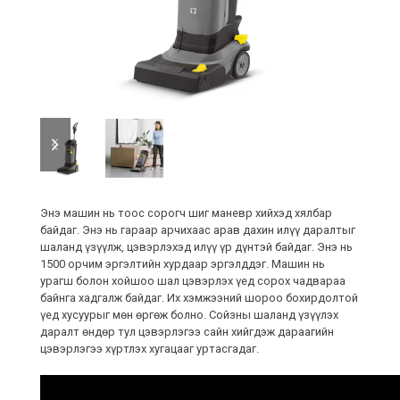
previous
next
slide
slide
Энэ машин нь тоос сорогч шиг маневр хийхэд хялбар
байдаг. Энэ нь гараар арчихаас арав дахин илүү даралтыг
шаланд үзүүлж, цэвэрлэхэд илүү үр дүнтэй байдаг. Энэ нь
1500 орчим эргэлтийн хурдаар эргэлддэг. Машин нь
урагш болон хойшоо шал цэвэрлэх үед сорох чадвараа
байнга хадгалж байдаг. Их хэмжээний шороо бохирдолтой
үед хусуурыг мөн өргөж болно. Сойзны шаланд үзүүлэх
даралт өндөр тул цэвэрлэгээ сайн хийгдэж дараагийн
цэвэрлэгээ хүртлэх хугацааг уртасгадаг.