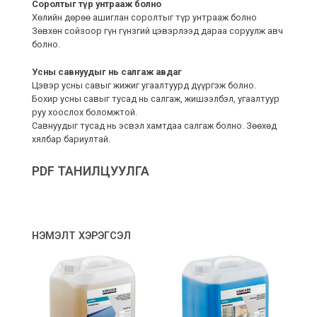
Соролтыг түр унтрааж болно
Хөлийн дөрөө ашиглан соролтыг түр унтрааж болно
Зөвхөн сойзоор гүн гүнзгий цэвэрлээд дараа соруулж авч
болно.
Усны савнуудыг нь салгаж авдаг
Цэвэр усны савыг жижиг угаалтуурд дүүргэж болно.
Бохир усны савыг тусад нь салгаж, жишээлбэл, угаалтуур
руу хоослох боломжтой.
Савнуудыг тусад нь эсвэл хамтдаа салгаж болно. Зөөхөд
хялбар бариултай.
PDF ТАНИЛЦУУЛГА
НЭМЭЛТ ХЭРЭГСЭЛ
ДУ