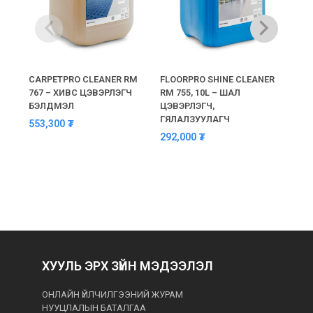
CARPETPRO CLEANER RM
FLOORPRO SHINE CLEANER
MICR
767 – ХИВС ЦЭВЭРЛЭГЧ
RM 755, 10L – ШАЛ
MM 
БЭЛДМЭЛ
ЦЭВЭРЛЭГЧ,
525
ГЯЛАЛЗУУЛАГЧ
553,300
₮
292,000
₮
ХУУЛЬ ЭРХ ЗҮЙН МЭДЭЭЛЭЛ
ОНЛАЙН ҮЙЛЧИЛГЭЭНИЙ ЖУРАМ
НУУЦЛАЛЫН БАТАЛГАА