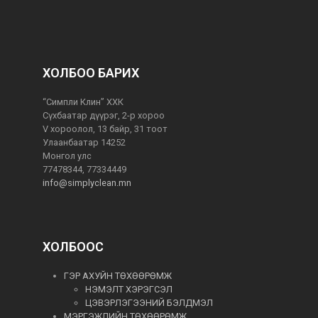
ХОЛБОО БАРИХ
“Симпли Клин” ХХК
Сүхбаатар дүүрэг, 2-р хороо
V хороолол, 13 байр, 31 тоот
Улаанбаатар 14252
Монгол улс
77478344, 77334449
info@simplyclean.mn
ХОЛБООС
ГЭР АХУЙН ТӨХӨӨРӨМЖ
НЭМЭЛТ ХЭРЭГСЭЛ
ЦЭВЭРЛЭГЭЭНИЙ БЭЛДМЭЛ
МЭРГЭЖЛИЙН ТӨХӨӨРӨМЖ