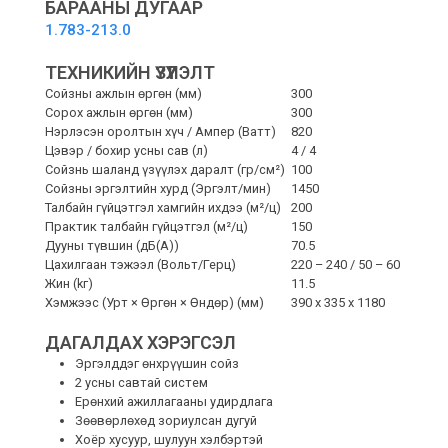
БАРААНЫ ДУГААР
1.783-213.0
ТЕХНИКИЙН ҮЗҮҮЛЭЛТ
Сойзны ажлын өргөн (мм)
300
Сорох ажлын өргөн (мм)
300
Нэрлэсэн оролтын хүч / Ампер (Ватт)
820
Цэвэр / бохир усны сав (л)
4 / 4
Сойзнь шаланд үзүүлэх даралт (гр/cм²)
100
Сойзны эргэлтийн хурд (Эргэлт/мин)
1450
Талбайн гүйцэтгэл хамгийн ихдээ (м²/ц)
200
Практик талбайн гүйцэтгэл (м²/ц)
150
Дууны түвшин (дБ(А))
70.5
Цахилгаан тэжээл (Вольт/Герц)
220 – 240 / 50 – 60
Жин (kг)
11.5
Хэмжээс (Урт × Өргөн × Өндөр) (мм)
390 x 335 x 1180
ДАГАЛДАХ ХЭРЭГСЭЛ
Эргэлддэг өнхрүүшин сойз
2 усны савтай систем
Ерөнхий ажиллагааны удирдлага
Зөөвөрлөхөд зориулсан дугуй
Хоёр хусуур, шулуун хэлбэртэй