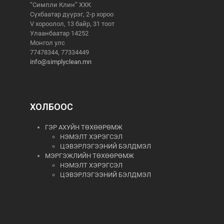
“Симпли Клин” ХХК
Сүхбаатар дүүрэг, 2-р хороо
V хороолол, 13 байр, 31 тоот
Улаанбаатар 14252
Монгол улс
77478344, 77334449
info@simplyclean.mn
ХОЛБООС
ГЭР АХУЙН ТӨХӨӨРӨМЖ
НЭМЭЛТ ХЭРЭГСЭЛ
ЦЭВЭРЛЭГЭЭНИЙ БЭЛДМЭЛ
МЭРГЭЖЛИЙН ТӨХӨӨРӨМЖ
НЭМЭЛТ ХЭРЭГСЭЛ
ЦЭВЭРЛЭГЭЭНИЙ БЭЛДМЭЛ