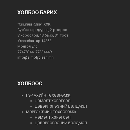
ХОЛБОО БАРИХ
“Симпли Клин” ХХК
Сүхбаатар дүүрэг, 2-р хороо
V хороолол, 13 байр, 31 тоот
Улаанбаатар 14252
Монгол улс
77478344, 77334449
info@simplyclean.mn
ХОЛБООС
ГЭР АХУЙН ТӨХӨӨРӨМЖ
НЭМЭЛТ ХЭРЭГСЭЛ
ЦЭВЭРЛЭГЭЭНИЙ БЭЛДМЭЛ
МЭРГЭЖЛИЙН ТӨХӨӨРӨМЖ
НЭМЭЛТ ХЭРЭГСЭЛ
ЦЭВЭРЛЭГЭЭНИЙ БЭЛДМЭЛ