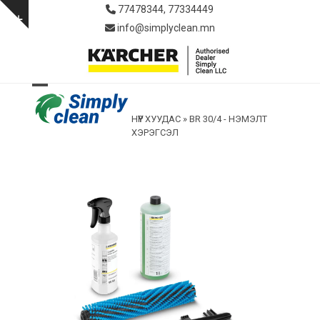
Skip
77478344, 77334449
to
Show
info@simplyclean.mn
content
notice
Open
Close
НҮҮР ХУУДАС
»
BR 30/4 - НЭМЭЛТ
mobile
mobile
ХЭРЭГСЭЛ
menu
menu