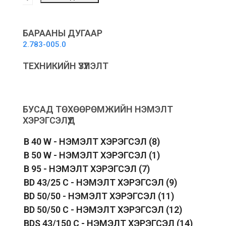
cleaning
attachment
kit
-
БАРААНЫ ДУГААР
Хивс
2.783-005.0
цэвэрлэх
нэмэлт
ТЕХНИКИЙН ҮЗҮҮЛЭЛТ
хэрэгсэл
quantity
БУСАД ТӨХӨӨРӨМЖИЙН НЭМЭЛТ
ХЭРЭГСЭЛҮҮД
B 40 W - НЭМЭЛТ ХЭРЭГСЭЛ
(8)
B 50 W - НЭМЭЛТ ХЭРЭГСЭЛ
(1)
B 95 - НЭМЭЛТ ХЭРЭГСЭЛ
(7)
BD 43/25 C - НЭМЭЛТ ХЭРЭГСЭЛ
(9)
BD 50/50 - НЭМЭЛТ ХЭРЭГСЭЛ
(11)
BD 50/50 C - НЭМЭЛТ ХЭРЭГСЭЛ
(12)
BDS 43/150 C - НЭМЭЛТ ХЭРЭГСЭЛ
(14)