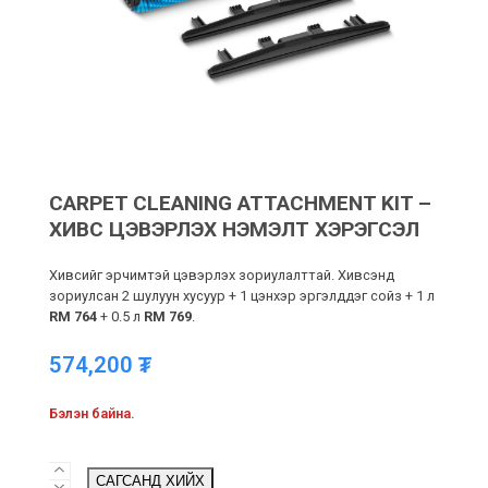
CARPET CLEANING ATTACHMENT KIT –
ХИВС ЦЭВЭРЛЭХ НЭМЭЛТ ХЭРЭГСЭЛ
Хивсийг эрчимтэй цэвэрлэх зориулалттай. Хивсэнд
зориулсан 2 шулуун хусуур + 1 цэнхэр эргэлддэг сойз + 1 л
RM 764
+ 0.5 л
RM 769
.
574,200
₮
Бэлэн байна.
Carpet
САГСАНД ХИЙХ