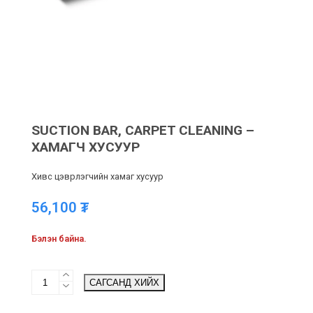
SUCTION BAR, CARPET CLEANING –
ХАМАГЧ ХУСУУР
Хивс цэврлэгчийн хамаг хусуур
56,100
₮
Бэлэн байна.
Suction
САГСАНД ХИЙХ
Bar,
Carpet