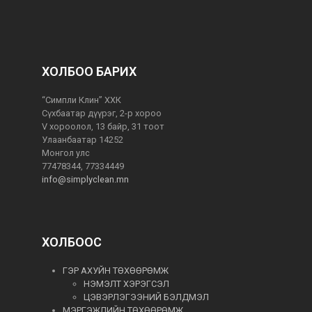
ХОЛБОО БАРИХ
“Симпли Клин” ХХК
Сүхбаатар дүүрэг, 2-р хороо
V хороолол, 13 байр, 31 тоот
Улаанбаатар 14252
Монгол улс
77478344, 77334449
info@simplyclean.mn
ХОЛБООС
ГЭР АХУЙН ТӨХӨӨРӨМЖ
НЭМЭЛТ ХЭРЭГСЭЛ
ЦЭВЭРЛЭГЭЭНИЙ БЭЛДМЭЛ
МЭРГЭЖЛИЙН ТӨХӨӨРӨМЖ