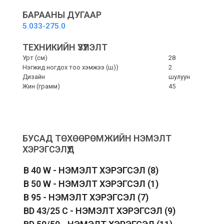
Cleaning
-
БАРААНЫ ДУГААР
Хамагч
5.033-275.0
хусуур
quantity
ТЕХНИКИЙН ҮЗҮҮЛЭЛТ
Урт (см)
28
Нэгжид ногдох тоо хэмжээ (ш))
2
Дизайн
шулуун
Жин (грамм)
45
БУСАД ТӨХӨӨРӨМЖИЙН НЭМЭЛТ
ХЭРЭГСЭЛҮҮД
B 40 W - НЭМЭЛТ ХЭРЭГСЭЛ
(8)
B 50 W - НЭМЭЛТ ХЭРЭГСЭЛ
(1)
B 95 - НЭМЭЛТ ХЭРЭГСЭЛ
(7)
BD 43/25 C - НЭМЭЛТ ХЭРЭГСЭЛ
(9)