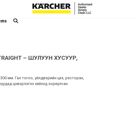
tems
TRAIGHT – ШУЛУУН ХУСУУР,
300 мм. Гал тогоо, үйлдвэрийн цех, ресторан,
зруудад цэвэрлэгээ хийхэд зориулсан.