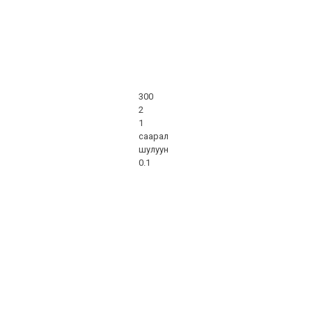
300
2
1
саарал
шулуун
0.1