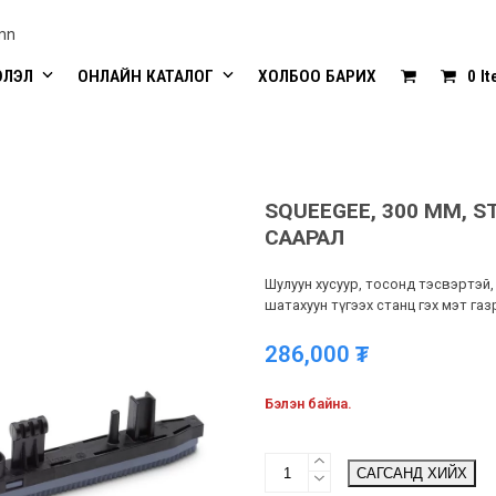
mn
ЭЛЭЛ
ОНЛАЙН КАТАЛОГ
ХОЛБОО БАРИХ
0 I
SQUEEGEE, 300 MM, S
СААРАЛ
Шулуун хусуур, тосонд тэсвэртэй, 
шатахуун түгээх станц гэх мэт га
286,000
₮
Бэлэн байна.
Squeegee,
САГСАНД ХИЙХ
300