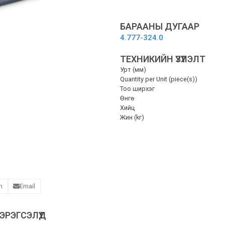
mm,
straight
-
БАРААНЫ ДУГААР
Шулуун
4.777-324.0
хусуур,
саарал
ТЕХНИКИЙН ҮЗҮҮЛЭЛТ
quantity
Урт (мм)
Quantity per Unit (piece(s))
Тоо ширхэг
Өнгө
Хийц
Жин (kг)
n
Email
РЭГСЭЛҮҮД