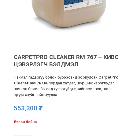
CARPETPRO CLEANER RM 767 – ХИВС
ЦЭВЭРЛЭГЧ БЭЛДМЭЛ
Нэхмэл гадаргуу болон бүрээсэнд зориулсан
CarpetPro
Cleaner RM 767
нь хурдан хатдаг, шүршиж хэрэглэдэг
шингэн бодис бөгөөд хүсээгүй үнэрийг арилгаж, шалны
эрүүл ахуйг сайжруулна.
553,300
₮
Бэлэн байна.