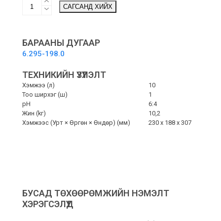
CarpetPro
САГСАНД ХИЙХ
Cleaner
RM
767
-
БАРААНЫ ДУГААР
Хивс
6.295-198.0
цэвэрлэгч
бэлдмэл
ТЕХНИКИЙН ҮЗҮҮЛЭЛТ
quantity
Хэмжээ (л)
10
Тоо ширхэг (ш)
1
pH
6:4
Жин (kг)
10,2
Хэмжээс (Урт × Өргөн × Өндөр) (мм)
230 x 188 x 307
БУСАД ТӨХӨӨРӨМЖИЙН НЭМЭЛТ
ХЭРЭГСЭЛҮҮД