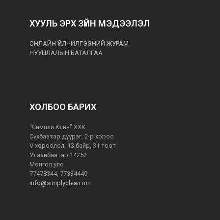
ХУУЛЬ ЭРХ ЗҮЙН МЭДЭЭЛЭЛ
ОНЛАЙН ҮЙЛЧИЛГЭЭНИЙ ЖУРАМ
НУУЦЛАЛЫН БАТАЛГАА
ХОЛБОО БАРИХ
“Симпли Клин” ХХК
Сүхбаатар дүүрэг, 2-р хороо
V хороолол, 13 байр, 31 тоот
Улаанбаатар 14252
Монгол улс
77478344, 77334449
info@simplyclean.mn