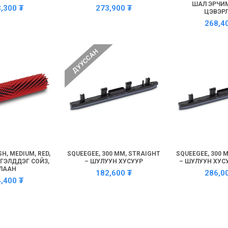
ШАЛ ЭРЧИМ
3,300
₮
273,900
₮
ЦЭВЭР
268,4
ДУУССАН
H, MEDIUM, RED,
SQUEEGEE, 300 MM, STRAIGHT
SQUEEGEE, 300 
РГЭЛДДЭГ СОЙЗ,
– ШУЛУУН ХУСУУР
– ШУЛУУН ХУС
ЛААН
182,600
₮
286,0
4,400
₮