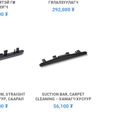
ТЭЙ ГҮН
ГЯЛАЛЗУУЛАГЧ
ЛЭГЧ
292,000
₮
00
₮
MM, STRAIGHT
SUCTION BAR, CARPET
УУР, СААРАЛ
CLEANING – ХАМАГЧ ХУСУУР
00
₮
56,100
₮