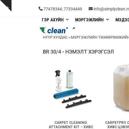
Skip
to
Show
77478344, 77334449
info@simplyclean.
content
notice
ГЭР АХУЙН
МЭРГЭЖЛИЙН
МЭДЭ
НҮҮР ХУУДАС
»
МЭРГЭЖЛИЙН ТӨХӨӨРӨМЖИЙН
BR 30/4 - НЭМЭЛТ ХЭРЭГСЭЛ
CARPET CLEANING
CARPETPRO C
ATTACHMENT KIT – ХИВС
ХИВС ЦЭВЭ