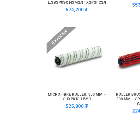
ЦЭВЭРЛЭХ НЭМЭЛТ ХЭРЭГСЭЛ
55
574,200
₮
ДУУССАН
MICROFIBRE ROLLER, 300 MM –
ROLLER BRUS
ӨНХРҮҮШЭН БУЛ
300 MM – Э
У
525,800
₮
22