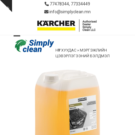
Skip
77478344, 77334449
to
Show
info@simplyclean.mn
content
notice
Open
Close
НҮҮР ХУУДАС
»
МЭРГЭЖЛИЙН
mobile
mobile
ЦЭВЭРЛЭГЭЭНИЙ БЭЛДМЭЛ
menu
menu