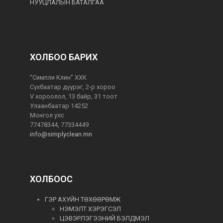
НУУЦЛАЛЫН БАТАЛГАА
ХОЛБОО БАРИХ
“Симпли Клин” ХХК
Сүхбаатар дүүрэг, 2-р хороо
V хороолол, 13 байр, 31 тоот
Улаанбаатар 14252
Монгол улс
77478344, 77334449
info@simplyclean.mn
ХОЛБООС
ГЭР АХУЙН ТӨХӨӨРӨМЖ
НЭМЭЛТ ХЭРЭГСЭЛ
ЦЭВЭРЛЭГЭЭНИЙ БЭЛДМЭЛ