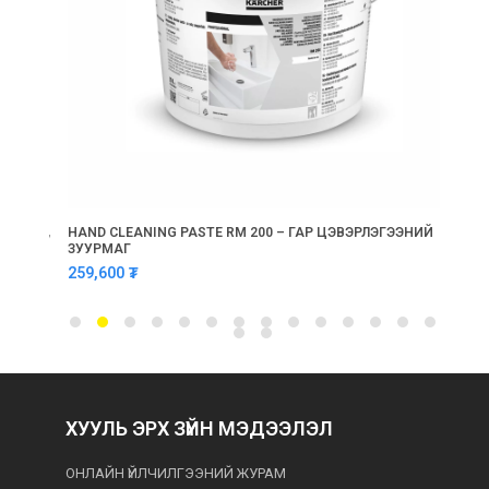
the
carousel
navigation
buttons
ЛЭГЧ,
HAND CLEANING PASTE RM 200 – ГАР ЦЭВЭРЛЭГЭЭНИЙ
INDU
ЗУУРМАГ
ЗОР
259,600
₮
287
ХУУЛЬ ЭРХ ЗҮЙН МЭДЭЭЛЭЛ
ОНЛАЙН ҮЙЛЧИЛГЭЭНИЙ ЖУРАМ