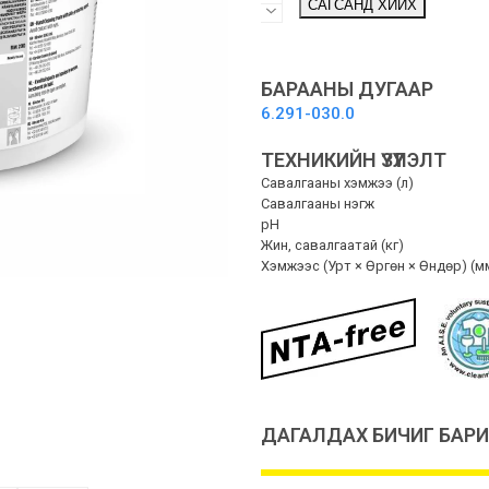
САГСАНД ХИЙХ
CLEANING
PASTE
RM
200
БАРААНЫ ДУГААР
-
6.291-030.0
Гар
цэвэрлэгээний
ТЕХНИКИЙН ҮЗҮҮЛЭЛТ
зуурмаг
quantity
Савалгааны хэмжээ (л)
Савалгааны нэгж
pH
Жин, савалгаатай (кг)
Хэмжээс (Урт × Өргөн × Өндөр) (м
ДАГАЛДАХ БИЧИГ БАР