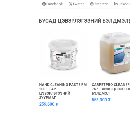
Facebook
Twitter
Pinterest
LinkedI
БУСАД ЦЭВЭРЛЭГЭЭНИЙ БЭЛДМЭЛҮҮ
Use
the
left
and
right
arrow
keys
to
access
the
RO INTENSIVE DEEP
HAND CLEANING PASTE RM
CARPETPRO CLEANER
carousel
R EXTRA RM 752,
200 – ГАР
767 – ХИВС ЦЭВЭРЛЭ
navigation
ШАЛ ЭРЧИМТЭЙ ГҮН
ЦЭВЭРЛЭГЭЭНИЙ
БЭЛДМЭЛ
ЛЭГЧ
ЗУУРМАГ
buttons
553,300
₮
00
₮
259,600
₮