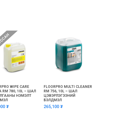
УССАН
RPRO WIPE CARE
FLOORPRO MULTI CLEANER
CARPETPRO CLEAN
 RM 780, 10L – ШАЛ
RM 756, 10L – ШАЛ
ICAPSOL RM 760 TA
ЛГААНЫ НЭМЭЛТ
ЦЭВЭРЛЭГЭЭНИЙ
ХИВС ГҮН ЦЭВЭРЛЭ
ДМЭЛ
БЭЛДМЭЛ
ШАХМАЛ
000
₮
265,100
₮
5,000
₮
800,000
–