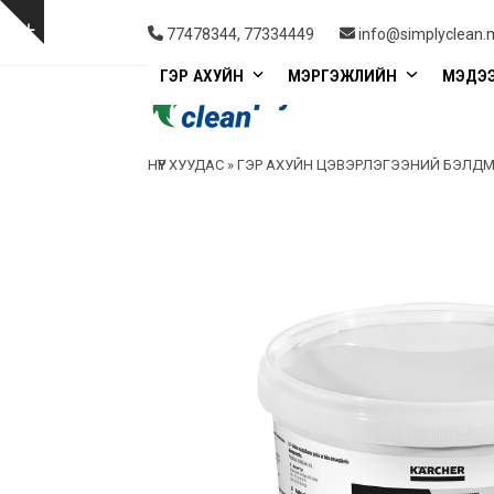
Skip
to
Show
77478344, 77334449
info@simplyclean.
content
notice
ГЭР АХУЙН
МЭРГЭЖЛИЙН
МЭДЭ
НҮҮР ХУУДАС
»
ГЭР АХУЙН ЦЭВЭРЛЭГЭЭНИЙ БЭЛД