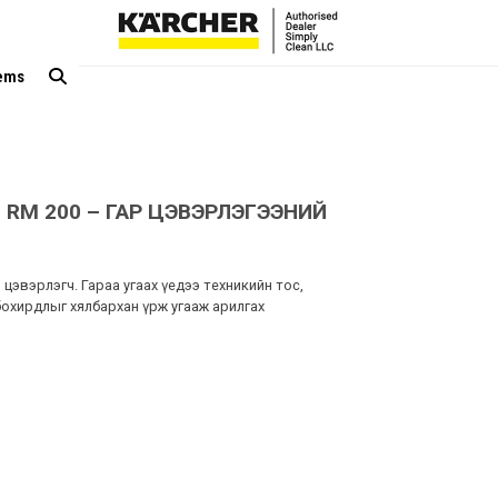
tems
 RM 200 – ГАР ЦЭВЭРЛЭГЭЭНИЙ
цэвэрлэгч. Гараа угаах үедээ техникийн тос,
бохирдлыг хялбархан үрж угааж арилгах