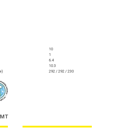
10
1
6.4
10.3
м)
292 / 292 / 230
ИМТ