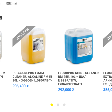
n
Email
Д
ДУУССАН
ДУ
 RM
PRESSUREPRO FOAM
FLOORPRO SHINE CLEANER
FLOO
ГЧ
CLEANER, ALKALINE RM 58,
RM 755, 10L – ШАЛ
EXTRA
20L – ХӨӨСӨН ЦЭВЭРЛЭГЧ
ЦЭВЭРЛЭГЧ,
АРЧИ
ГЯЛАЛЗУУЛАГЧ
БЭЛ
906,400
₮
292,000
₮
385,