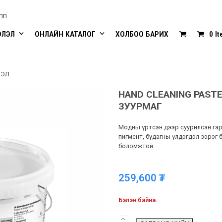
mn
ЭЛЭЛ
ОНЛАЙН КАТАЛОГ
ХОЛБОО БАРИХ
0 I
МЭЛ
HAND CLEANING PASTE
ЗУУРМАГ
Модны үртсэн дээр суурилсан гар 
пигмент, будагны үлдэгдэл зэрэг 
боломжтой.
259,600
₮
Бэлэн байна.
HAND