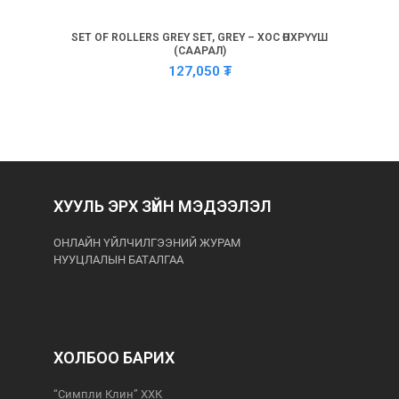
SET OF ROLLERS GREY SET, GREY – ХОС ӨНХРҮҮШ
(СААРАЛ)
127,050
₮
ХУУЛЬ ЭРХ ЗҮЙН МЭДЭЭЛЭЛ
ОНЛАЙН ҮЙЛЧИЛГЭЭНИЙ ЖУРАМ
НУУЦЛАЛЫН БАТАЛГАА
ХОЛБОО БАРИХ
“Симпли Клин” ХХК