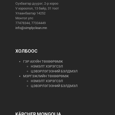
Сүхбаатар дүүрэг, 2-р хороо
V хороолол, 13 байр, 31 тоот
Улаанбаатар 14252
Монгол улс
77478344, 77334449
info@simplyclean.mn
ХОЛБООС
ГЭР АХУЙН ТӨХӨӨРӨМЖ
НЭМЭЛТ ХЭРЭГСЭЛ
ЦЭВЭРЛЭГЭЭНИЙ БЭЛДМЭЛ
МЭРГЭЖЛИЙН ТӨХӨӨРӨМЖ
НЭМЭЛТ ХЭРЭГСЭЛ
ЦЭВЭРЛЭГЭЭНИЙ БЭЛДМЭЛ
KÄRCHER MONGOLIA