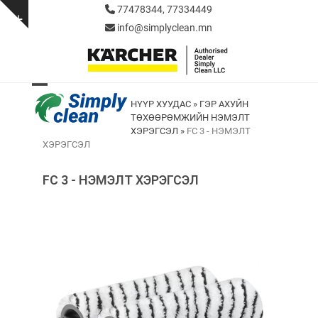
Skip
77478344, 77334449
to
Show
info@simplyclean.mn
content
notice
Open
Close
НҮҮР ХУУДАС
»
ГЭР АХУЙН
ТӨХӨӨРӨМЖИЙН НЭМЭЛТ
mobile
mobile
ХЭРЭГСЭЛ
»
FC 3 - НЭМЭЛТ
menu
menu
ХЭРЭГСЭЛ
FC 3 - НЭМЭЛТ ХЭРЭГСЭЛ