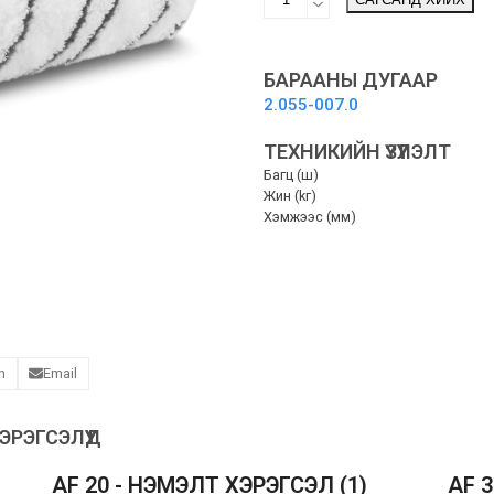
of
rollers
grey
set,
БАРААНЫ ДУГААР
grey
2.055-007.0
-
Хос
ТЕХНИКИЙН ҮЗҮҮЛЭЛТ
өнхрүүш
Багц (ш)
(саарал)
Жин (kг)
quantity
Хэмжээс (мм)
n
Email
РЭГСЭЛҮҮД
AF 20 - НЭМЭЛТ ХЭРЭГСЭЛ
(1)
AF 