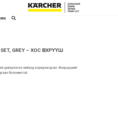
tems
SET, GREY – ХОС ӨНХРҮҮШ
тэй цэвэрлэгээ хийхэд зориулагдсан. Өнхрүүшийг
угаах боломжтой.