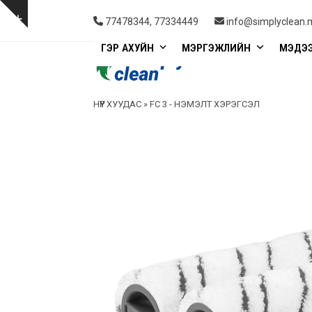
Skip
to
Show
77478344, 77334449
info@simplyclean.
content
notice
ГЭР АХУЙН
МЭРГЭЖЛИЙН
МЭДЭ
НҮҮР ХУУДАС
»
FC 3 - НЭМЭЛТ ХЭРЭГСЭЛ