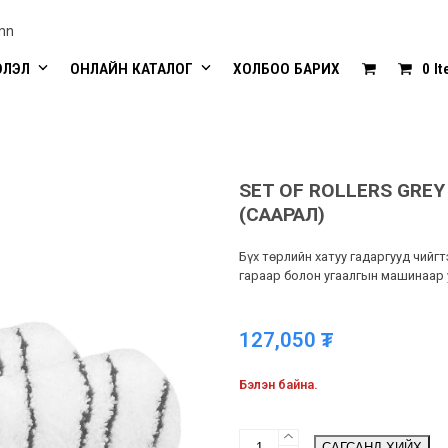
mn
ЭЛЭЛ
ОНЛАЙН КАТАЛОГ
ХОЛБОО БАРИХ
0 I
SET OF ROLLERS GREY 
(СААРАЛ)
Бүх төрлийн хатуу гадаргууд чийг
гараар болон угаалгын машинаар 
127,050
₮
Бэлэн байна.
Set
САГСАНД ХИЙХ