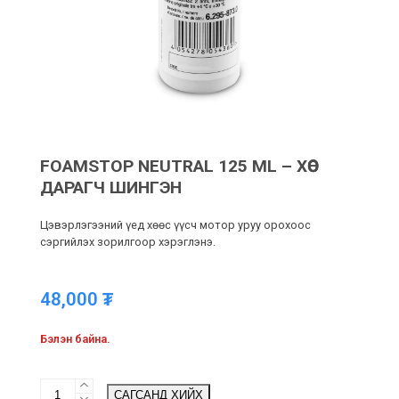
FOAMSTOP NEUTRAL 125 ML – ХӨӨС
ДАРАГЧ ШИНГЭН
Цэвэрлэгээний үед хөөс үүсч мотор уруу орохоос
сэргийлэх зорилгоор хэрэглэнэ.
48,000
₮
Бэлэн байна.
FOAMSTOP
САГСАНД ХИЙХ