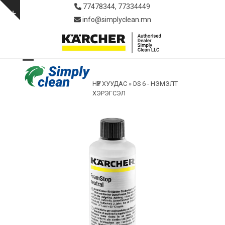
Skip
77478344, 77334449
to
Show
info@simplyclean.mn
content
notice
Open
Close
НҮҮР ХУУДАС
»
DS 6 - НЭМЭЛТ
mobile
mobile
ХЭРЭГСЭЛ
menu
menu