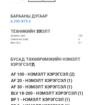
NEUTRAL
125
ML
-
БАРААНЫ ДУГААР
Хөөс
6.295-873.0
дарагч
шингэн
ТЕХНИКИЙН ҮЗҮҮЛЭЛТ
quantity
Хэмжээ (мл)
125
Савлагаа (сав)
6
Жин (kг)
0.1
БУСАД ТӨХӨӨРӨМЖИЙН НЭМЭЛТ
ХЭРЭГСЭЛҮҮД
AF 100 - НЭМЭЛТ ХЭРЭГСЭЛ
(2)
AF 20 - НЭМЭЛТ ХЭРЭГСЭЛ
(1)
AF 30 - НЭМЭЛТ ХЭРЭГСЭЛ
(1)
BLV 18-200 - НЭМЭЛТ ХЭРЭГСЭЛ
(1)
BP 1 - НЭМЭЛТ ХЭРЭГСЭЛ
(1)