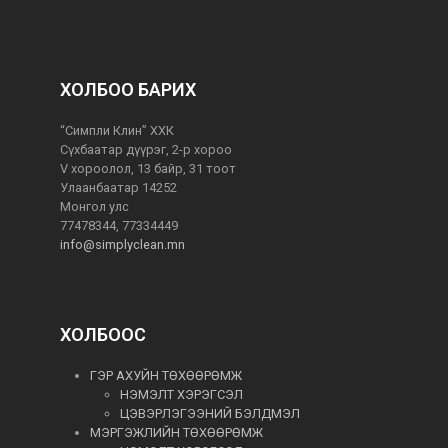
ХОЛБОО БАРИХ
“Симпли Клин” ХХК
Сүхбаатар дүүрэг, 2-р хороо
V хороолол, 13 байр, 31 тоот
Улаанбаатар 14252
Монгол улс
77478344, 77334449
info@simplyclean.mn
ХОЛБООС
ГЭР АХУЙН ТӨХӨӨРӨМЖ
НЭМЭЛТ ХЭРЭГСЭЛ
ЦЭВЭРЛЭГЭЭНИЙ БЭЛДМЭЛ
МЭРГЭЖЛИЙН ТӨХӨӨРӨМЖ