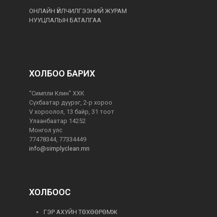
ОНЛАЙН ҮЙЛЧИЛГЭЭНИЙ ЖУРАМ
НУУЦЛАЛЫН БАТАЛГАА
ХОЛБОО БАРИХ
“Симпли Клин” ХХК
Сүхбаатар дүүрэг, 2-р хороо
V хороолол, 13 байр, 31 тоот
Улаанбаатар 14252
Монгол улс
77478344, 77334449
info@simplyclean.mn
ХОЛБООС
ГЭР АХУЙН ТӨХӨӨРӨМЖ