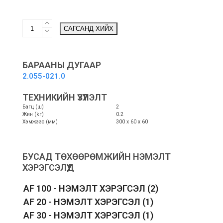
2-
САГСАНД ХИЙХ
pcs
stone
roller
set,
БАРААНЫ ДУГААР
insensitive
2.055-021.0
hard
-
ТЕХНИКИЙН ҮЗҮҮЛЭЛТ
Чулуун
Багц (ш)
2
шалны
Жин (kг)
0.2
өнхрүүш
Хэмжээс (мм)
300 х 60 х 60
quantity
БУСАД ТӨХӨӨРӨМЖИЙН НЭМЭЛТ
ХЭРЭГСЭЛҮҮД
AF 100 - НЭМЭЛТ ХЭРЭГСЭЛ
(2)
AF 20 - НЭМЭЛТ ХЭРЭГСЭЛ
(1)
AF 30 - НЭМЭЛТ ХЭРЭГСЭЛ
(1)