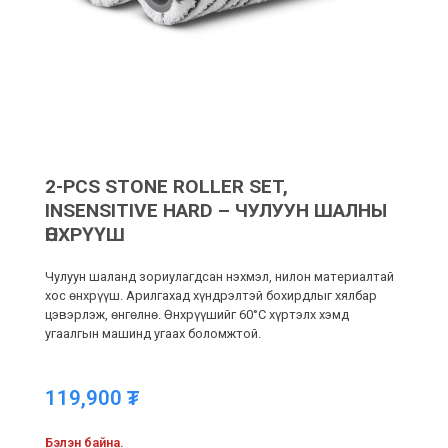
2-PCS STONE ROLLER SET,
INSENSITIVE HARD – ЧУЛУУН ШАЛНЫ
ӨНХРҮҮШ
Чулуун шаланд зориулагдсан нэхмэл, нилон материалтай
хос өнхрүүш. Арилгахад хүндрэлтэй бохирдлыг хялбар
цэвэрлэж, өнгөлнө. Өнхрүүшийг 60°C хүртэлх хэмд
угаалгын машинд угаах боломжтой.
119,900
₮
Бэлэн байна.