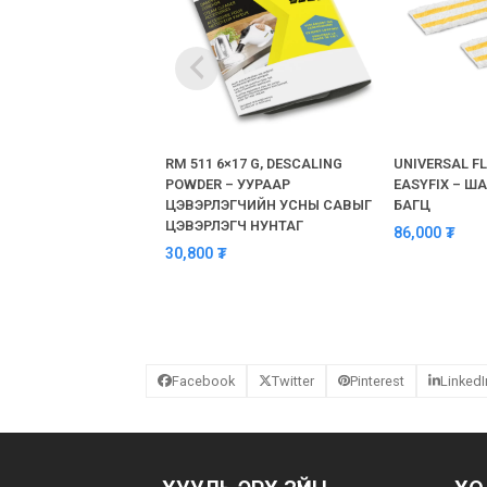
RM 511 6×17 G, DESCALING
UNIVERSAL F
POWDER – УУРААР
EASYFIX – 
ЦЭВЭРЛЭГЧИЙН УСНЫ САВЫГ
БАГЦ
ЦЭВЭРЛЭГЧ НУНТАГ
86,000
₮
30,800
₮
Facebook
Twitter
Pinterest
LinkedI