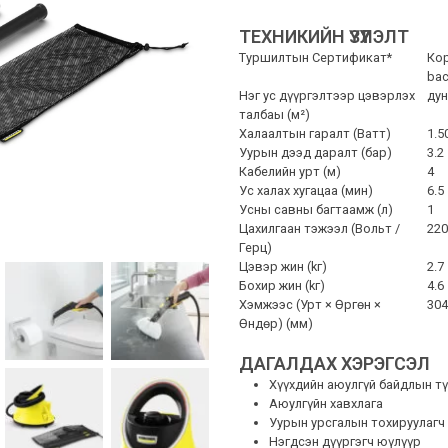
ТЕХНИКИЙН ҮЗҮҮЛЭЛТ
Туршилтын Сертификат*
Кор
bac
Нэг ус дүүргэлтээр цэвэрлэх
дун
талбаы (м²)
Халаалтын гаралт (Ватт)
1.5
Уурын дээд даралт (бар)
3.2
Кабелийн урт (м)
4
Ус халах хугацаа (мин)
6.5
Усны савны багтаамж (л)
1
Цахилгаан тэжээл (Вольт /
220
Герц)
Цэвэр жин (kг)
2.7
Бохир жин (kг)
4.6
Хэмжээс (Урт × Өргөн ×
304
Өндөр) (мм)
ДАГАЛДАХ ХЭРЭГСЭЛ
Хүүхдийн аюулгүй байдлын т
Аюулгүйн хавхлага
Уурын урсгалын тохируулагч
Нэгдсэн дүүргэгч юүлүүр