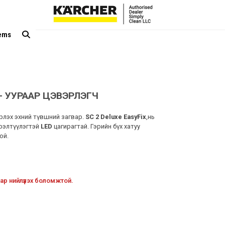
tems
 – УУРААР ЦЭВЭРЛЭГЧ
рлэх эхний түвшний загвар.
SC 2 Deluxe EasyFix
,нь
эрэлтүүлэгтэй
LED
цагирагтай. Гэрийн бүх хатуу
ой.
ар нийлүүлэх боломжтой.