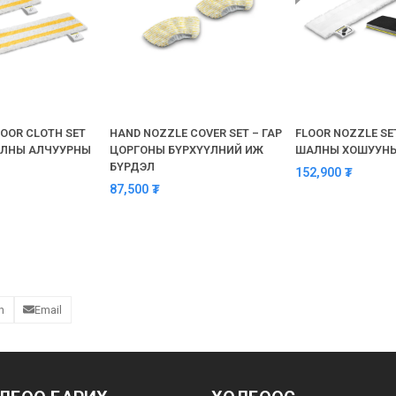
LOOR CLOTH SET
HAND NOZZLE COVER SET – ГАР
FLOOR NOZZLE SET
ШАЛНЫ АЛЧУУРНЫ
ЦОРГОНЫ БҮРХҮҮЛНИЙ ИЖ
ШАЛНЫ ХОШУУНЫ
БҮРДЭЛ
152,900
₮
87,500
₮
n
Email