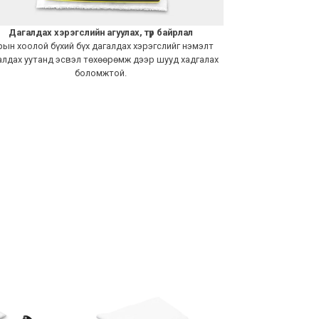
Дагалдах хэрэгслийн агуулах, түр байрлал
рын хоолой бүхий бүх дагалдах хэрэгслийг нэмэлт
алдах уутанд эсвэл төхөөрөмж дээр шууд хадгалах
боломжтой.