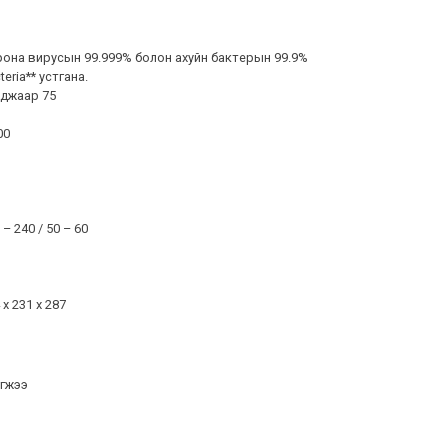
она вирусын 99.999% болон ахуйн бактерын 99.9%
teria** устгана.
джаар 75
00
 – 240 / 50 – 60
 x 231 x 287
үгжээ