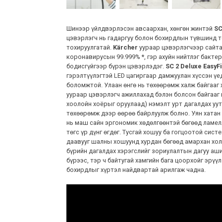
Шинээр үйлдвэрлэсэн авсаархан, хөнгөн жинтэй
SC
цэвэрлэгч нь гадаргуу болон бохирдлын түвшинд 
тохируулгатай.
Kärcher
уураар цэвэрлэгчээр сайта
коронавирусын 99.999% *, гэр ахуйн нийтлэг бактери
бодисгүйгээр бүрэн цэвэрлэдэг.
SC 2 Deluxe EasyF
гэрэлтүүлэгтэй LED цагиргаар дамжуулан хүссэн үе
боломжтой. Улаан өнгө нь төхөөрөмж халж байгааг 
уураар цэвэрлэгч ажиллахад бэлэн болсон байгааг 
хоолойн хоёрыг оруулаад) нэмэлт урт дагалдах уут
төхөөрөмж дээр өөрөө байрлуулж болно. Уян хата
нь маш сайн эргономик хөдөлгөөнтэй бөгөөд ламел
төгс үр дүнг өгдөг. Тусгай хошуу ба гогцоотой сис
даавууг шалны хошуунд хурдан бөгөөд амархан хол
бүрийн дагалдах хэрэгслийг зориулалтын дагуу аши
бүрээс, тэр ч байтугай хамгийн бага цоорхойг эрүүл
бохирдлыг хүртэл найдвартай арилгаж чадна.