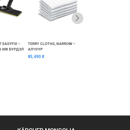
 EASYFIX –
TERRY CLOTHS, NARROW –
MICROFIBRE CLOTH SE
 ИЖ БҮРДЭЛ
АЛЧУУР
KITCHEN, FLOOR CLOTH
– ГАЛ ТОГООНЫ ИЖ Б
83,490
₮
АЛЧУУР
157,300
₮