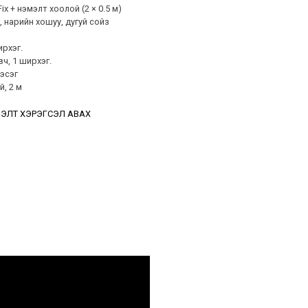
x + нэмэлт хоолой (2 × 0.5 м)
, нарийн хошуу, дугуй сойз
ирхэг.
вч, 1 ширхэг.
хэсэг
й, 2 м
ЭЛТ ХЭРЭГСЭЛ АВАХ