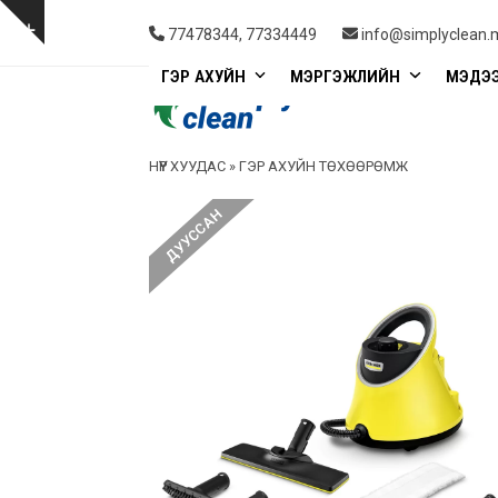
Skip
to
Show
77478344, 77334449
info@simplyclean.
content
notice
ГЭР АХУЙН
МЭРГЭЖЛИЙН
МЭДЭ
НҮҮР ХУУДАС
»
ГЭР АХУЙН ТӨХӨӨРӨМЖ
ДУУССАН