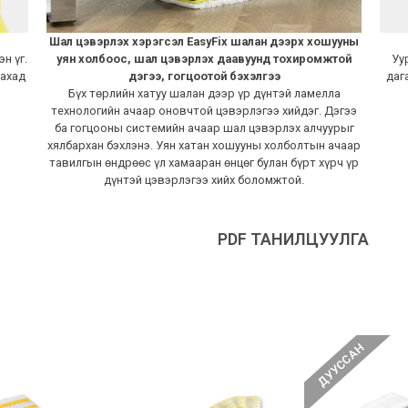
Шал цэвэрлэх хэрэгсэл EasyFix шалан дээрх хошууны
н үг.
уян холбоос, шал цэвэрлэх даавуунд тохиромжтой
Уу
лахад
дэгээ, гогцоотой бэхэлгээ
даг
Бүх төрлийн хатуу шалан дээр үр дүнтэй ламелла
технологийн ачаар оновчтой цэвэрлэгээ хийдэг. Дэгээ
ба гогцооны системийн ачаар шал цэвэрлэх алчуурыг
хялбархан бэхлэнэ. Уян хатан хошууны холболтын ачаар
тавилгын өндрөөс үл хамааран өнцөг булан бүрт хүрч үр
дүнтэй цэвэрлэгээ хийх боломжтой.
PDF ТАНИЛЦУУЛГА
ДУУССАН