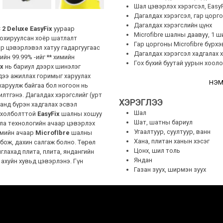
Шал цэвэрлэх хэрэгсэл, EasyFi
Дагалдах хэрэгсэл, гар цорго
Дагалдах хэрэгслийн цүнх
 2 Deluxe EasyFix
уураар
Microfibre шалны даавуу, 1 ш
тохируулсан хоёр шатлалт
Гар цоргоны Microfibre бүрхэ
р цэвэрлэвэл хатуу гадаргуугаас
Дагалдах хэрэгсэл хадгалах 
йн 99.99% -ийг ** химийн
Гох бүхий буутай уурын хооло
ix
нь бариул дээрх шинэлэг
дээ ажиллах горимыг харуулах
НЭМ
харуулж байгаа бол ногоон нь
илтгэнэ. Дагалдах хэрэгслийг (урт
ХЭРЭГЛЭЭ
анд бүрэн хадгалах эсвэл
Шал
н холболттой
EasyFix
шалны хошуу
Шат, шатны бариул
ла технологийн ачаар цэвэрлэх
Угаалтуур, суултуур, ванн
темийн ачаар
MicrofIbre
шалны
Хана, плитан ханын хэсэг
бож, дахин салгаж болно. Төрөл
Цонх, шил толь
глахад плита, плита, яндангийн
Яндан
 ахуйн хувьд цэвэрлэнэ. Гүн
Газан зуух, ширмэн зуух