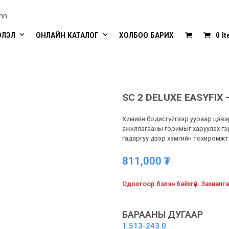
mn
ЭЛЭЛ
ОНЛАЙН КАТАЛОГ
ХОЛБОО БАРИХ
0 I
SC 2 DELUXE EASYFIX
Химийн бодисгүйгээр уураар цэвэ
ажиллагааны горимыг харуулах г
гадаргуу дээр хамгийн тохиромжт
811,000
₮
Одоогоор бэлэн байхгүй. Захиалга
БАРААНЫ ДУГААР
1.513-243.0