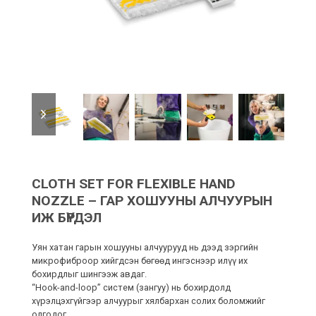
previous
next
slide
slide
CLOTH SET FOR FLEXIBLE HAND
NOZZLE – ГАР ХОШУУНЫ АЛЧУУРЫН
ИЖ БҮРДЭЛ
Уян хатан гарын хошууны алчуурууд нь дээд зэргийн
микрофиброор хийгдсэн бөгөөд ингэснээр илүү их
бохирдлыг шингээж авдаг.
“Hook-and-loop” систем (зангуу) нь бохирдолд
хүрэлцэхгүйгээр алчуурыг хялбархан солих боломжийг
олгодог.