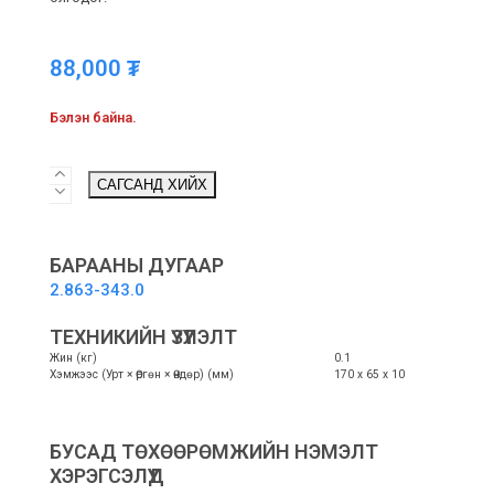
88,000
₮
Бэлэн байна.
Cloth
САГСАНД ХИЙХ
set
for
flexible
hand
БАРААНЫ ДУГААР
nozzle
2.863-343.0
-
Гар
ТЕХНИКИЙН ҮЗҮҮЛЭЛТ
хошууны
Жин (кг)
0.1
алчуурын
Хэмжээс (Урт × Өргөн × Өндөр) (мм)
170 x 65 x 10
иж
бүрдэл
quantity
БУСАД ТӨХӨӨРӨМЖИЙН НЭМЭЛТ
ХЭРЭГСЭЛҮҮД