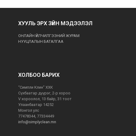
ХУУЛЬ ЭРХ ЗҮЙН МЭДЭЭЛЭЛ
ОНЛАЙН ҮЙЛЧИЛГЭЭНИЙ ЖУРАМ
НУУЦЛАЛЫН БАТАЛГАА
ХОЛБОО БАРИХ
“Симпли Клин” ХХК
Сүхбаатар дүүрэг, 2-р хороо
V хороолол, 13 байр, 31 тоот
Улаанбаатар 14252
Монгол улс
77478344, 77334449
info@simplyclean.mn