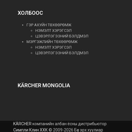
ХОЛБООС
ГЭР АХУЙН ТӨХӨӨРӨМЖ
НЭМЭЛТ ХЭРЭГСЭЛ
ЦЭВЭРЛЭГЭЭНИЙ БЭЛДМЭЛ
МЭРГЭЖЛИЙН ТӨХӨӨРӨМЖ
НЭМЭЛТ ХЭРЭГСЭЛ
ЦЭВЭРЛЭГЭЭНИЙ БЭЛДМЭЛ
KÄRCHER MONGOLIA
KÄRCHER
компанийн албан ёсны дистрибьютор
Симпли Клин ХХК
© 2009-2026 Бүх эрх хуулиар