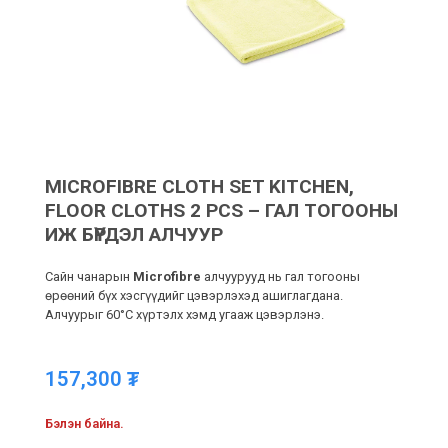
MICROFIBRE CLOTH SET KITCHEN,
FLOOR CLOTHS 2 PCS – ГАЛ ТОГООНЫ
ИЖ БҮРДЭЛ АЛЧУУР
Сайн чанарын
Microfibre
алчуурууд нь гал тогооны
өрөөний бүх хэсгүүдийг цэвэрлэхэд ашиглагдана.
Алчуурыг 60°C хүртэлх хэмд угааж цэвэрлэнэ.
157,300
₮
Бэлэн байна.