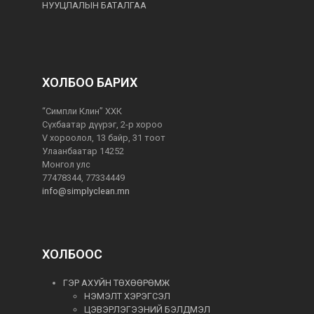
НУУЦЛАЛЫН БАТАЛГАА
ХОЛБОО БАРИХ
“Симпли Клин” ХХК
Сүхбаатар дүүрэг, 2-р хороо
V хороолол, 13 байр, 31 тоот
Улаанбаатар 14252
Монгол улс
77478344, 77334449
info@simplyclean.mn
ХОЛБООС
ГЭР АХУЙН ТӨХӨӨРӨМЖ
НЭМЭЛТ ХЭРЭГСЭЛ
ЦЭВЭРЛЭГЭЭНИЙ БЭЛДМЭЛ