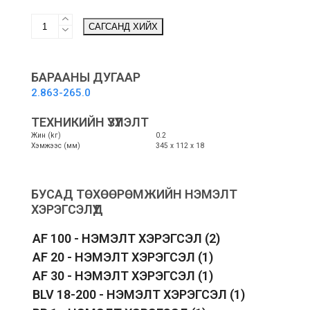
Microfibre
САГСАНД ХИЙХ
cloth
set
kitchen,
floor
БАРААНЫ ДУГААР
cloths
2.863-265.0
2
pcs
ТЕХНИКИЙН ҮЗҮҮЛЭЛТ
-
Жин (kг)
0.2
Гал
Хэмжээс (мм)
345 х 112 х 18
тогооны
иж
бүрдэл
алчуур
БУСАД ТӨХӨӨРӨМЖИЙН НЭМЭЛТ
quantity
ХЭРЭГСЭЛҮҮД
AF 100 - НЭМЭЛТ ХЭРЭГСЭЛ
(2)
AF 20 - НЭМЭЛТ ХЭРЭГСЭЛ
(1)
AF 30 - НЭМЭЛТ ХЭРЭГСЭЛ
(1)
BLV 18-200 - НЭМЭЛТ ХЭРЭГСЭЛ
(1)