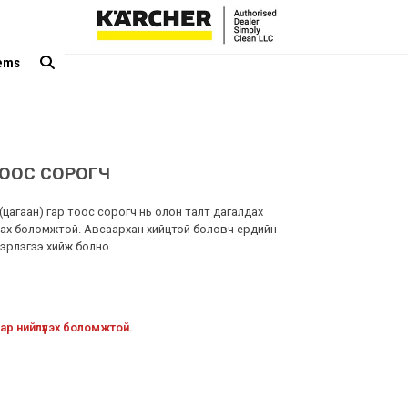
tems
ТООС СОРОГЧ
(цагаан) гар тоос сорогч нь олон талт дагалдах
алах боломжтой. Авсаархан хийцтэй боловч ердийн
эрлэгээ хийж болно.
ар нийлүүлэх боломжтой.