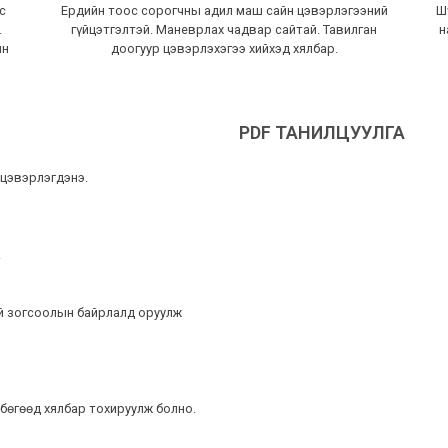
с
Ердийн тоос сорогчны адил маш сайн цэвэрлэгээний
Ш
.
гүйцэтгэлтэй. Маневрлах чадвар сайтай. Тавилган
н
йн
доогуур цэвэрлэхэгээ хийхэд хялбар.
PDF ТАНИЛЦУУЛГА
 цэвэрлэгдэнэ.
.
үй зогсоолын байрлалд оруулж
 бөгөөд хялбар тохируулж болно.