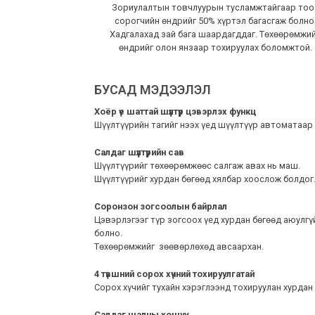
Зориулалтын товчлуурын тусламжтайгаар тоо
сорогчийн өндрийг 50% хүртэл багасгаж болно
Хадгалахад зай бага шаардагддаг. Төхөөрөмжи
өндрийг олон янзаар тохируулах боломжтой.
БУСАД МЭДЭЭЛЭЛ
Хоёр үе шаттай шүүлтүүр цэвэрлэх функц
Шүүлтүүрийн тагийг нээх үед шүүлтүүр автоматаар
Салдаг шүүлтүүрийн сав
Шүүлтүүрийг төхөөрөмжөөс салгаж авах нь маш.
Шүүлтүүрийг хурдан бөгөөд хялбар хоослож болдог
Соронзон зогсоолын байрлал
Цэвэрлэгээг түр зогсоох үед хурдан бөгөөд аюулг
болно.
Төхөөрөмжийг зөөвөрлөхөд авсаархан.
4 түвшний сорох хүчний тохируулгатай
Сорох хүчийг тухайн хэрэглээнд тохируулан хурдан
Салдаг шалны хошуу