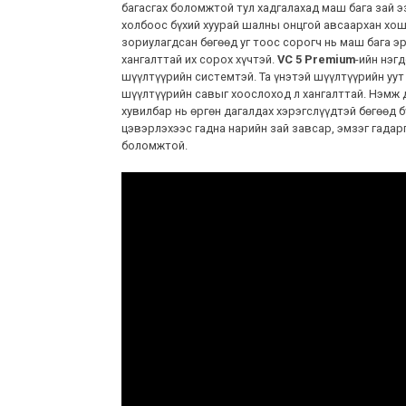
багасгах боломжтой тул хадгалахад маш бага зай эз
холбоос бүхий хуурай шалны онцгой авсаархан хо
зориулагдсан бөгөөд уг тоос сорогч нь маш бага э
хангалттай их сорох хүчтэй.
VC 5 Premium
-ийн нэгд
шүүлтүүрийн системтэй. Та үнэтэй шүүлтүүрийн уу
шүүлтүүрийн савыг хоослоход л хангалттай. Нэмж
хувилбар нь өргөн дагалдах хэрэгслүүдтэй бөгөөд б
цэвэрлэхээс гадна нарийн зай завсар, эмзэг гадарг
боломжтой.