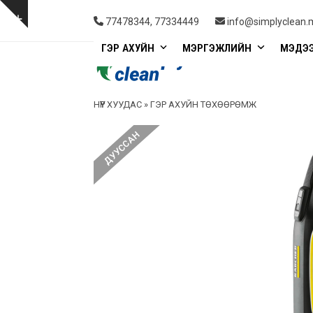
Skip
to
Show
77478344, 77334449
info@simplyclean.
content
notice
ГЭР АХУЙН
МЭРГЭЖЛИЙН
МЭДЭ
НҮҮР ХУУДАС
»
ГЭР АХУЙН ТӨХӨӨРӨМЖ
ДУУССАН