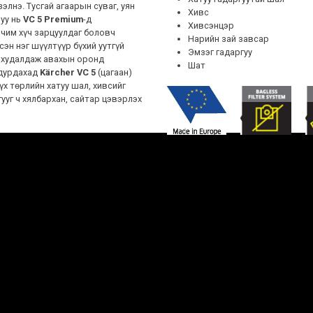
элнэ. Тусгай агаарын суваг, уян
Хивс
шуу нь
VC 5 Premium
-д
Хивсэнцэр
рчим хүч зарцуулдаг боловч
Нарийн зай завсар
сэн нэг шүүлтүүр бүхий уутгүй
Эмзэг гадаргуу
т худалдаж авахын оронд
Шат
 дурдахад
Kärcher VC 5
(цагаан)
үх төрлийн хатуу шал, хивсийг
ууг ч хялбархан, сайтар цэвэрлэх