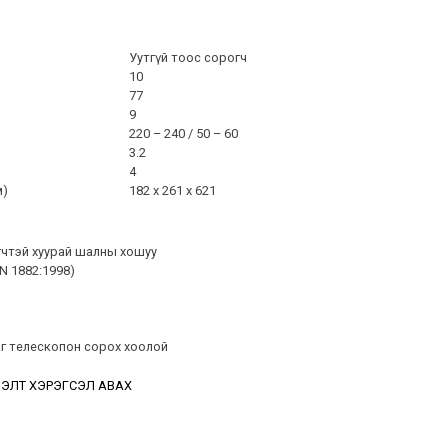
Уутгүй тоос сорогч
10
77
9
220 – 240 / 50 – 60
3.2
4
м)
182 x 261 x 621
гчтэй хуурай шалны хошуу
N 1882:1998)
аг телескопон сорох хоолой
ЭЛТ ХЭРЭГСЭЛ АВАХ