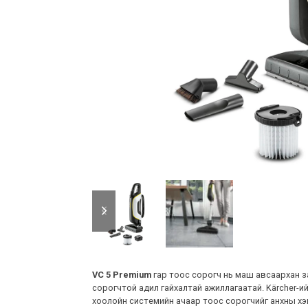
previous
next
slide
slide
VC 5 Premium
гар тоос сорогч нь маш авсаархан з
сорогчтой адил гайхалтай ажиллагаатай. Kärcher-и
хоолойн системийн ачаар тоос сорогчийг анхны хэ