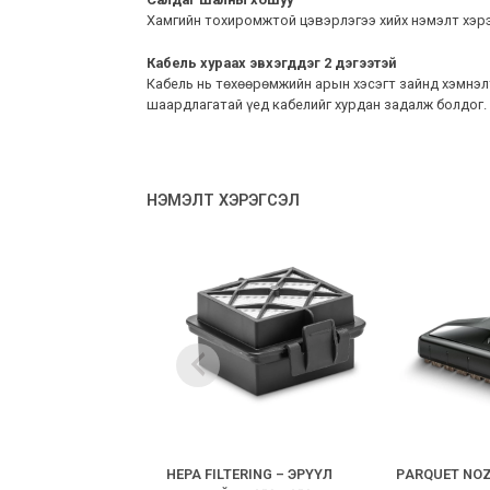
Хамгийн тохиромжтой цэвэрлэгээ хийх нэмэлт хэрэ
Кабель хураах эвхэгддэг 2 дэгээтэй
Кабель нь төхөөрөмжийн арын хэсэгт зайнд хэмнэл
шаардлагатай үед кабелийг хурдан задалж болдог.
НЭМЭЛТ ХЭРЭГСЭЛ
HEPA FILTERING – ЭРҮҮЛ
РARQUET NOZ