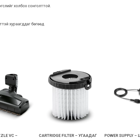
гслийг холбох сонголттой.
ттэй хураагддаг бөгөөд
ZLE VC –
CARTRIDGE FILTER – УГААДАГ
POWER SUPPLY – 