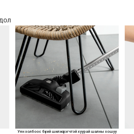
ГДОЛ
Уян холбоос бүхий шилжүүлэгчтэй хуурай шалны хошуу