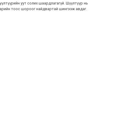
үүлтүүрийн уут солих шаардлагагүй. Шүүлтүүр нь
арийн тоос шороог найдвартай шингээж авдаг.