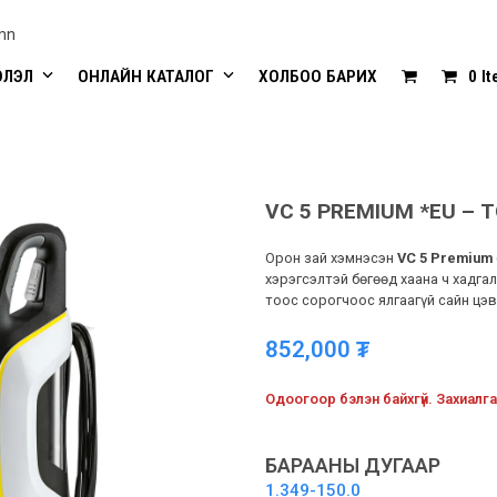
mn
ЭЛЭЛ
ОНЛАЙН КАТАЛОГ
ХОЛБОО БАРИХ
0 I
VC 5 PREMIUM *EU – 
Орон зай хэмнэсэн
VC 5 Premium
хэрэгсэлтэй бөгөөд хаана ч хадг
тоос сорогчоос ялгаагүй сайн цэв
852,000
₮
Одоогоор бэлэн байхгүй. Захиалга
БАРААНЫ ДУГААР
1.349-150.0