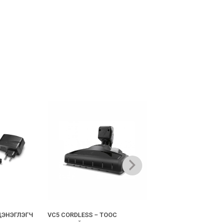
ДУУССАН
ЦЭНЭГЛЭГЧ
VC5 CORDLESS – ТООС
VC 5 CATCH CABLE – 