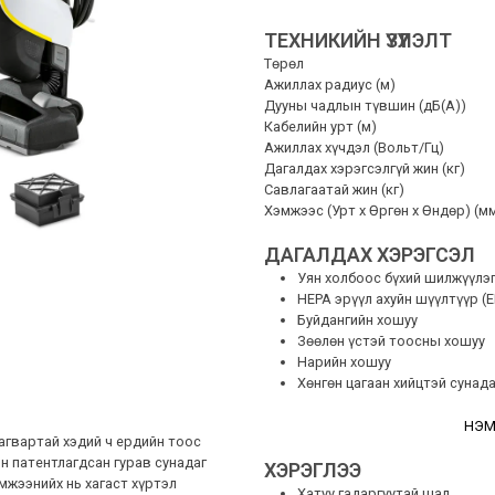
ТЕХНИКИЙН ҮЗҮҮЛЭЛТ
Төрөл
Ажиллах радиус (м)
Дууны чадлын түвшин (дБ(А))
Кабелийн урт (м)
Ажиллах хүчдэл (Вольт/Гц)
Дагалдах хэрэгсэлгүй жин (кг)
Савлагаатай жин (кг)
Хэмжээс (Урт x Өргөн x Өндөр) (м
ДАГАЛДАХ ХЭРЭГСЭЛ
Уян холбоос бүхий шилжүүлэ
HEPA эрүүл ахуйн шүүлтүүр (E
Буйдангийн хошуу
Зөөлөн үстэй тоосны хошуу
Нарийн хошуу
Хөнгөн цагаан хийцтэй сунад
НЭМ
агвартай хэдий ч ердийн тоос
йн патентлагдсан гурав сунадаг
ХЭРЭГЛЭЭ
мжээнийх нь хагаст хүртэл
Хатуу гадаргуутай шал