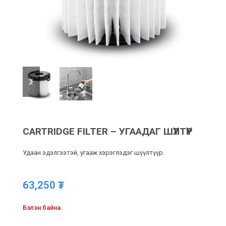
previous
next
slide
slide
CARTRIDGE FILTER – УГААДАГ ШҮҮЛТҮҮР
Удаан эдэлгээтэй, угааж хэрэглэдэг шүүлтүүр.
63,250
₮
Бэлэн байна.