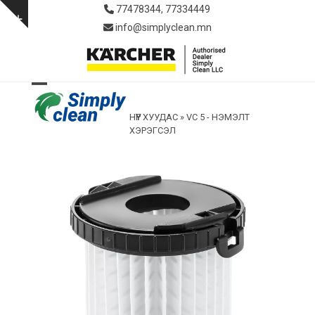
Skip
77478344, 77334449
to
Show
info@simplyclean.mn
content
notice
Open
Close
НҮҮР ХУУДАС
»
VC 5 - НЭМЭЛТ
mobile
mobile
ХЭРЭГСЭЛ
menu
menu