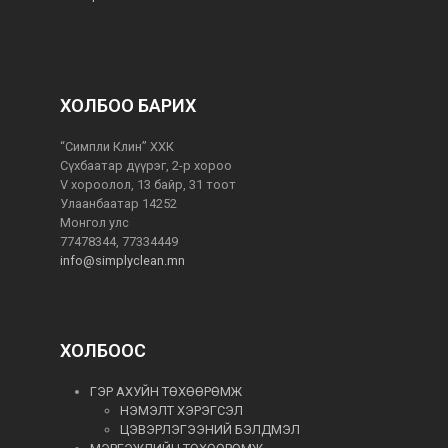
ХОЛБОО БАРИХ
“Симпли Клин” ХХК
Сүхбаатар дүүрэг, 2-р хороо
V хороолол, 13 байр, 31 тоот
Улаанбаатар 14252
Монгол улс
77478344, 77334449
info@simplyclean.mn
ХОЛБООС
ГЭР АХУЙН ТӨХӨӨРӨМЖ
НЭМЭЛТ ХЭРЭГСЭЛ
ЦЭВЭРЛЭГЭЭНИЙ БЭЛДМЭЛ