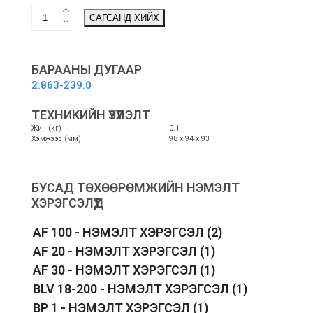
Cartridge
САГСАНД ХИЙХ
filter
-
Угаадаг
шүүлтүүр
БАРААНЫ ДУГААР
quantity
2.863-239.0
ТЕХНИКИЙН ҮЗҮҮЛЭЛТ
Жин (kг)
0.1
Хэмжээс (мм)
98 х 94 х 93
БУСАД ТӨХӨӨРӨМЖИЙН НЭМЭЛТ
ХЭРЭГСЭЛҮҮД
AF 100 - НЭМЭЛТ ХЭРЭГСЭЛ
(2)
AF 20 - НЭМЭЛТ ХЭРЭГСЭЛ
(1)
AF 30 - НЭМЭЛТ ХЭРЭГСЭЛ
(1)
BLV 18-200 - НЭМЭЛТ ХЭРЭГСЭЛ
(1)
BP 1 - НЭМЭЛТ ХЭРЭГСЭЛ
(1)