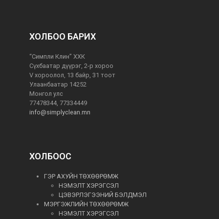
ХОЛБОО БАРИХ
“Симпли Клин” ХХК
Сүхбаатар дүүрэг, 2-р хороо
V хороолол, 13 байр, 31 тоот
Улаанбаатар 14252
Монгол улс
77478344, 77334449
info@simplyclean.mn
ХОЛБООС
ГЭР АХУЙН ТӨХӨӨРӨМЖ
НЭМЭЛТ ХЭРЭГСЭЛ
ЦЭВЭРЛЭГЭЭНИЙ БЭЛДМЭЛ
МЭРГЭЖЛИЙН ТӨХӨӨРӨМЖ
НЭМЭЛТ ХЭРЭГСЭЛ