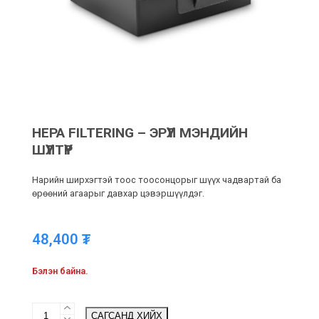
HEPA FILTERING – ЭРҮҮЛ МЭНДИЙН
ШҮҮЛТҮҮР
Нарийн ширхэгтэй тоос тоосонцорыг шүүх чадвартай ба
өрөөний агаарыг давхар цэвэршүүлдэг.
48,400
₮
Бэлэн байна.
HEPA
САГСАНД ХИЙХ