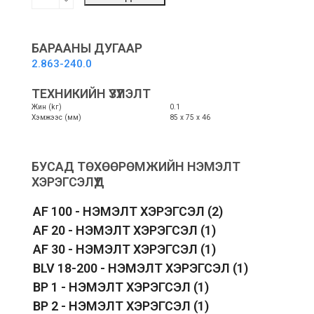
filtering
-
Эрүүл
мэндийн
БАРААНЫ ДУГААР
шүүлтүүр
2.863-240.0
quantity
ТЕХНИКИЙН ҮЗҮҮЛЭЛТ
Жин (kг)
0.1
Хэмжээс (мм)
85 х 75 х 46
БУСАД ТӨХӨӨРӨМЖИЙН НЭМЭЛТ
ХЭРЭГСЭЛҮҮД
AF 100 - НЭМЭЛТ ХЭРЭГСЭЛ
(2)
AF 20 - НЭМЭЛТ ХЭРЭГСЭЛ
(1)
AF 30 - НЭМЭЛТ ХЭРЭГСЭЛ
(1)
BLV 18-200 - НЭМЭЛТ ХЭРЭГСЭЛ
(1)
BP 1 - НЭМЭЛТ ХЭРЭГСЭЛ
(1)
BP 2 - НЭМЭЛТ ХЭРЭГСЭЛ
(1)