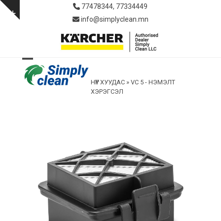
Skip
77478344, 77334449
to
Show
info@simplyclean.mn
content
notice
Open
Close
НҮҮР ХУУДАС
»
VC 5 - НЭМЭЛТ
mobile
mobile
ХЭРЭГСЭЛ
menu
menu