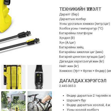
ТЕХНИКИЙН ҮЗҮҮЛЭЛТ
Даралт (бар)
Даралтын хэлбэр
Усны урсгалын хэмжээ (литр/цаг)
Холбох усны температур (°C)
Батарейны платформ
Хүчдэл (В)
Хүч (A/цаг)
Батарейны хийц
Батарейны ажиллах цаг (мин)
Батарей цэнэглэх хугацаа (цаг)
Дагалдах хэрэгсэлгүй жин (kг)
Нийт жин (kг)
Хэмжээс (Урт × Өргөн × Өндөр) (м
ДАГАЛДАХ ХЭРЭГСЭЛ
2.445-065.0
Өндөр даралтын 2 төрлийн х
Шүршигч буу
Өндөр даралтын хоолой, 4 м
Усны хоолой холбогч