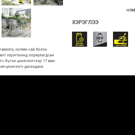
НЭМ
ХЭРЭГЛЭЭ
тавилга, хогийн сав болон
талт хэрэглээнд зориулагдсан
ч. Бүтэн цэнэглэлтээр 17 мин
ей цэнэглэгч дагалдана.