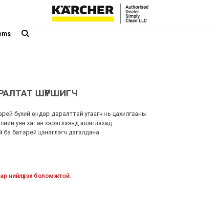
tems
АРАЛТАТ ШҮРШИГЧ
рей бүхий өндөр даралттай угаагч нь цахилгааны
лийн уян хатан хэрэглээнд ашиглахад
 ба батарей цэнэглэгч дагалдана.
ар нийлүүлэх боломжтой.