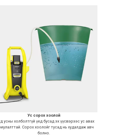
Ус сорох хоолой
д усны холболтгүй үед бусад эх үүсвэрээс ус авах
иулалттай. Сорох хоолойг тусад нь худалдаж авч
болно.