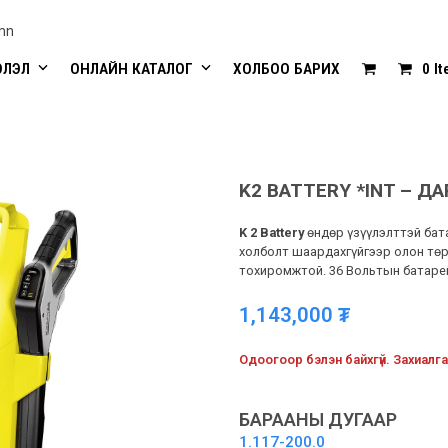
mn
ЭЛЭЛ
ОНЛАЙН КАТАЛОГ
ХОЛБОО БАРИХ
0 I
K2 BATTERY *INT – Д
K 2 Battery
өндөр үзүүлэлттэй бата
холболт шаардахгүйгээр олон төр
тохиромжтой. 36 Вольтын батарей
1,143,000
₮
Одоогоор бэлэн байхгүй. Захиалга
БАРААНЫ ДУГААР
1.117-200.0