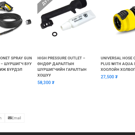
ONET SPRAY GUN
HIGH PRESSURE OUTLET –
UNIVERSAL HOSE 
T – ШҮРШИГЧ БУУ
ӨНДӨР ДАРАЛТЫН
PLUS WITH AQUA 
 ИЖ БҮРДЭЛ
ШҮРШИГЧИЙН ГАРАЛТЫН
ХООЛОЙН ХОЛБО
ХОШУУ
27,500
₮
58,300
₮
n
Email