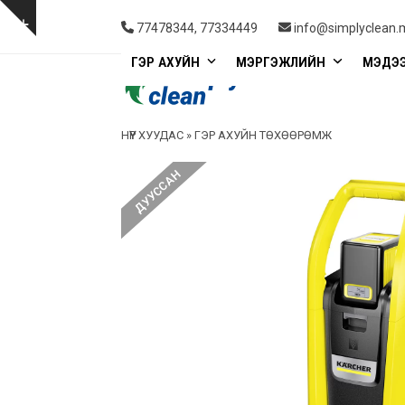
Skip
to
Show
77478344, 77334449
info@simplyclean.
content
notice
ГЭР АХУЙН
МЭРГЭЖЛИЙН
МЭДЭ
НҮҮР ХУУДАС
»
ГЭР АХУЙН ТӨХӨӨРӨМЖ
ДУУССАН