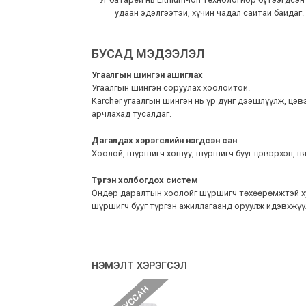
удаан эдэлгээтэй, хүчин чадал сайтай байдаг.
БУСАД МЭДЭЭЛЭЛ
Угаалгын шингэн ашиглах
Угаалгын шингэн соруулах хоолойтой.
Kärcher угаалгын шингэн нь үр дүнг дээшлүүлж, цэв
арчлахад тусалдаг.
Дагалдах хэрэгслийн нэгдсэн сан
Хоолой, шүршигч хошуу, шүршигч бууг цэвэрхэн, н
Түргэн холбогдох систем
Өндөр даралтын хоолойг шүршигч төхөөрөмжтэй х
шүршигч бууг түргэн ажиллагаанд оруулж идэвхжүү
НЭМЭЛТ ХЭРЭГСЭЛ
ДУУССАН