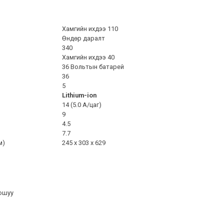
Хамгийн ихдээ 110
Өндөр даралт
340
Хамгийн ихдээ 40
36 Вольтын батарей
36
5
Lithium-ion
14 (5.0 A/цаг)
9
4.5
7.7
м)
245 x 303 x 629
ошуу