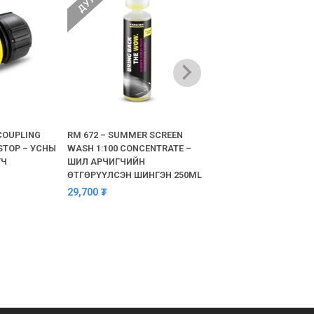
COUPLING
RM 672 – SUMMER SCREEN
HIGH PRESSURE HOSE 
STOP – УСНЫ
WASH 1:100 CONCENTRATE –
– ӨНДӨР ДАРАЛТЫН 
ГЧ
ШИЛ АРЧИГЧИЙН
123,200
₮
ӨТГӨРҮҮЛСЭН ШИНГЭН 250ML
29,700
₮