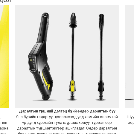
ГДОЛ
Даралтын түвшний дэлгэц бүхий өндөр даралтын буу
,
Янз бүрийн гадаргууг цэвэрлэхэд үед хамгийн оновчтой
Шуу
ьтын
үр дүнд хүрэхийн тулд шүрших хошууг гурван өөр
зор
арна.
даралтын түвшинтэйгээр ашигладаг. Өндөр даралтын
 тул
бууны гар дээрх дэлгэц нь даралтын түвшинг хянахад