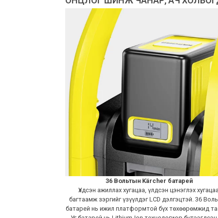
ОНЦЛОГ ШИНЖ ЧАНАР, АЧ ХОЛБО
36 Вольтын Kärcher батарей
Үлдсэн ажиллах хугацаа, үлдсэн цэнэглэх хугацаа
багтаамж зэргийг үзүүлдэг LCD дэлгэцтэй. 36 Вол
батарей нь ижил платформтой бүх төхөөрөмжид та
Уг батарей нь Lithium-Ion технологиор бүтээгдсэн