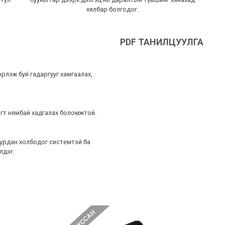
хялбар болгодог.
PDF ТАНИЛЦУУЛГА
эрлэж буй гадаргууг хамгаалах,
ягт нямбай хадгалах боломжтой.
урдан холбодог системтэй ба
лдэг.
ДУУССАН