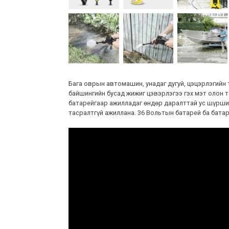
Бага оврын автомашин, унадаг дугуй, цэцэрлэгийн 
байшингийн бусад жижиг цэвэрлэгээ гэх мэт олон 
батарейгаар ажилладаг өндөр даралттай ус шүршиг
тасралтгүй ажиллана. 36 Вольтын батарей ба батар