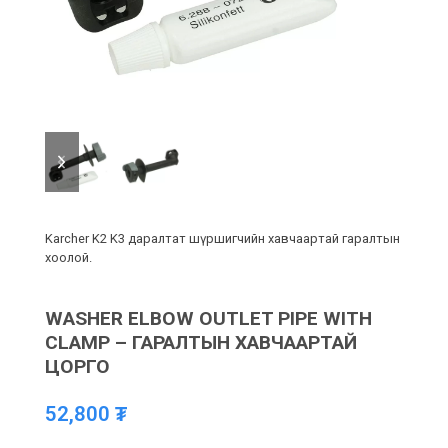
previous
next
slide
slide
Karcher K2 K3 даралтат шүршигчийн хавчаартай гаралтын
хоолой.
WASHER ELBOW OUTLET PIPE WITH
CLAMP – ГАРАЛТЫН ХАВЧААРТАЙ
ЦОРГО
52,800
₮