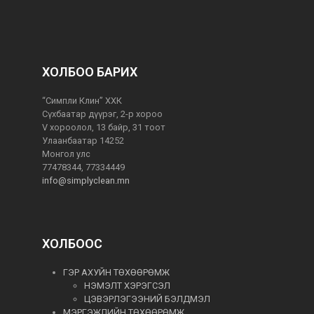
ХОЛБОО БАРИХ
“Симпли Клин” ХХК
Сүхбаатар дүүрэг, 2-р хороо
V хороолол, 13 байр, 31 тоот
Улаанбаатар 14252
Монгол улс
77478344, 77334449
info@simplyclean.mn
ХОЛБООС
ГЭР АХУЙН ТӨХӨӨРӨМЖ
НЭМЭЛТ ХЭРЭГСЭЛ
ЦЭВЭРЛЭГЭЭНИЙ БЭЛДМЭЛ
МЭРГЭЖЛИЙН ТӨХӨӨРӨМЖ