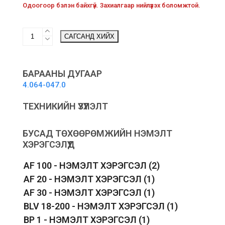
Одоогоор бэлэн байхгүй. 3ахиалгаар нийлүүлэх боломжтой.
Washer
САГСАНД ХИЙХ
Elbow
Outlet
Pipe
with
БАРААНЫ ДУГААР
Clamp
4.064-047.0
-
Гаралтын
ТЕХНИКИЙН ҮЗҮҮЛЭЛТ
хавчаартай
цорго
quantity
БУСАД ТӨХӨӨРӨМЖИЙН НЭМЭЛТ
ХЭРЭГСЭЛҮҮД
AF 100 - НЭМЭЛТ ХЭРЭГСЭЛ
(2)
AF 20 - НЭМЭЛТ ХЭРЭГСЭЛ
(1)
AF 30 - НЭМЭЛТ ХЭРЭГСЭЛ
(1)
BLV 18-200 - НЭМЭЛТ ХЭРЭГСЭЛ
(1)
BP 1 - НЭМЭЛТ ХЭРЭГСЭЛ
(1)