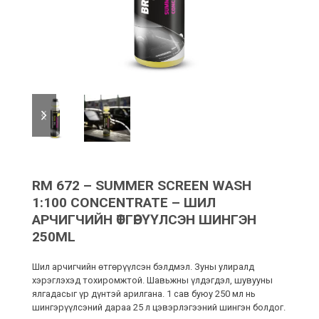
previous
next
slide
slide
RM 672 – SUMMER SCREEN WASH
1:100 CONCENTRATE – ШИЛ
АРЧИГЧИЙН ӨТГӨРҮҮЛСЭН ШИНГЭН
250ML
Шил арчигчийн өтгөрүүлсэн бэлдмэл. Зуны улиралд
хэрэглэхэд тохиромжтой. Шавьжны үлдэгдэл, шувууны
ялгадасыг үр дүнтэй арилгана. 1 сав буюу 250 мл нь
шингэрүүлсэний дараа 25 л цэвэрлэгээний шингэн болдог.