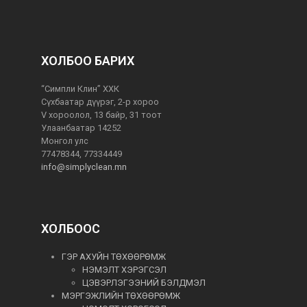
ХОЛБОО БАРИХ
“Симпли Клин” ХХК
Сүхбаатар дүүрэг, 2-р хороо
V хороолол, 13 байр, 31 тоот
Улаанбаатар 14252
Монгол улс
77478344, 77334449
info@simplyclean.mn
ХОЛБООС
ГЭР АХУЙН ТӨХӨӨРӨМЖ
НЭМЭЛТ ХЭРЭГСЭЛ
ЦЭВЭРЛЭГЭЭНИЙ БЭЛДМЭЛ
МЭРГЭЖЛИЙН ТӨХӨӨРӨМЖ