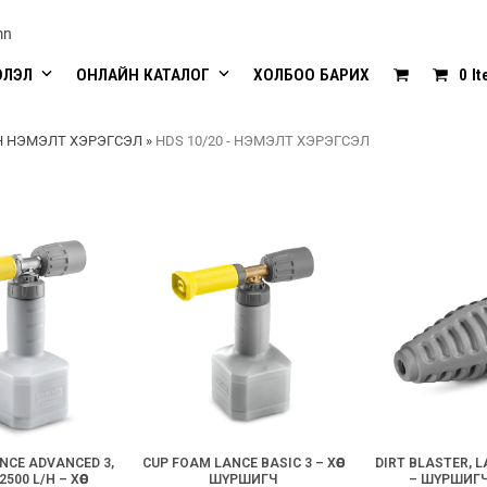
mn
ЭЛЭЛ
ОНЛАЙН КАТАЛОГ
ХОЛБОО БАРИХ
0 I
 НЭМЭЛТ ХЭРЭГСЭЛ
»
HDS 10/20 - НЭМЭЛТ ХЭРЭГСЭЛ
NCE ADVANCED 3,
CUP FOAM LANCE BASIC 3 – ХӨӨС
DIRT BLASTER, L
2500 L/H – ХӨӨС
ШҮРШИГЧ
– ШҮРШИГ