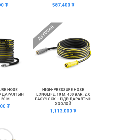
00
₮
587,400
₮
ДУУССАН
URE HOSE
HIGH-PRESSURE HOSE
ӨР ДАРАЛТЫН
LONGLIFE, 10 M, 400 BAR, 2 X
 20 М
EASY!LOCK – ӨНДӨР ДАРАЛТЫН
ХООЛОЙ
800
₮
1,113,000
₮