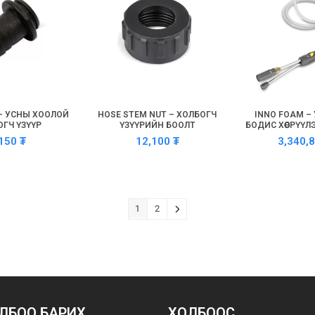
– УСНЫ ХООЛОЙ
HOSE STEM NUT – ХОЛБОГЧ
INNO FOAM –
ГЧ ҮЗҮҮР
ҮЗҮҮРИЙН БООЛТ
БОДИС ХӨӨСРҮҮ
,150
₮
12,100
₮
3,340,
1
2
ЛБОО БАРИХ
ХОЛБООС