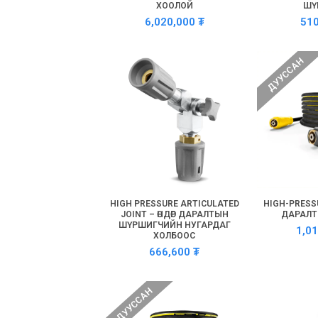
ХООЛОЙ
ШҮ
6,020,000
₮
51
ДУУССАН
HIGH PRESSURE ARTICULATED
HIGH-PRESSU
JOINT – ӨНДӨР ДАРАЛТЫН
ДАРАЛТ
ШҮРШИГЧИЙН НУГАРДАГ
1,0
ХОЛБООС
666,600
₮
ДУУССАН