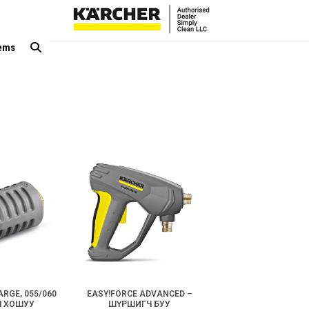
tems
ARGE, 055/060
EASY!FORCE ADVANCED –
Ч ХОШУУ
ШҮРШИГЧ БУУ