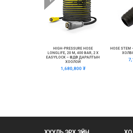
HIGH-PRESSURE HOSE
HOSE STEM 
LONGLIFE, 20 M, 400 BAR, 2 X
ХОЛБО
EASY!LOCK – ӨНДӨР ДАРАЛТЫН
7
ХООЛОЙ
1,680,800
₮
ХУУЛЬ ЭРХ ЗҮЙН
ХО