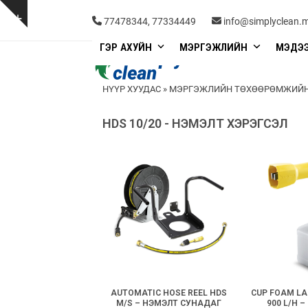
Skip
to
Show
77478344, 77334449
info@simplyclean.
content
notice
ГЭР АХУЙН
МЭРГЭЖЛИЙН
МЭДЭ
НҮҮР ХУУДАС
»
МЭРГЭЖЛИЙН ТӨХӨӨРӨМЖИЙН
HDS 10/20 - НЭМЭЛТ ХЭРЭГСЭЛ
AUTOMATIC HOSE REEL HDS
CUP FOAM LA
M/S – НЭМЭЛТ СУНАДАГ
900 L/H – 