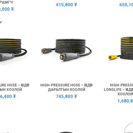
РШИГЧ
415,800
₮
650,1
0,000
₮
RE HOSE – ӨНДӨР
HIGH-PRESSURE HOSE – ӨНДӨР
HIGH-PRESS
ЫН ХООЛОЙ
ДАРАЛТЫН ХООЛОЙ
LONGLIFE – ӨНД
ХООЛОЙ
16,400
₮
745,800
₮
1,680,