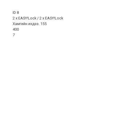
ID 8
2 x
EASY!Lock
/ 2 x
EASY!Lock
Хамгийн ихдээ. 155
400
7