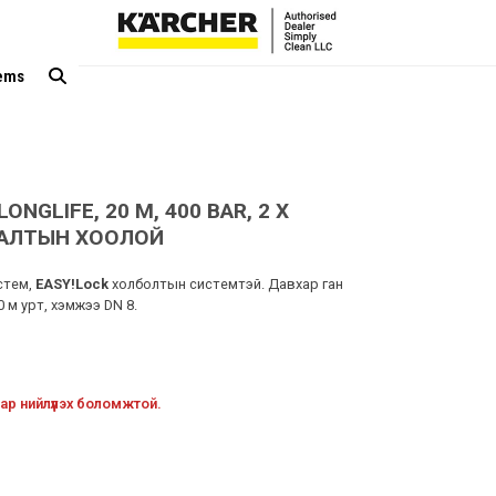
tems
ONGLIFE, 20 M, 400 BAR, 2 X
АРАЛТЫН ХООЛОЙ
стем,
EASY!Lock
холболтын системтэй. Давхар ган
 м урт, хэмжээ DN 8.
ар нийлүүлэх боломжтой.