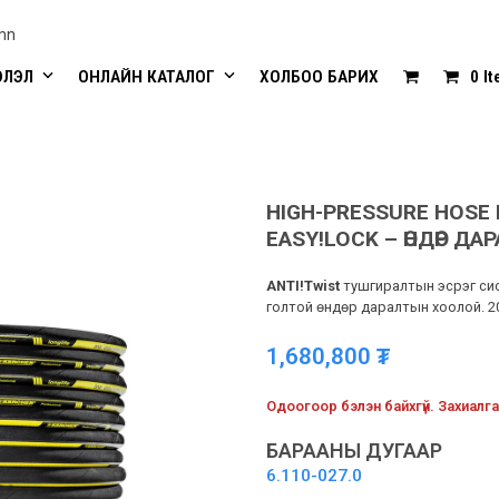
mn
ЭЛЭЛ
ОНЛАЙН КАТАЛОГ
ХОЛБОО БАРИХ
0 I
HIGH-PRESSURE HOSE L
EASY!LOCK – ӨНДӨР Д
ANTI!Twist
тушгиралтын эсрэг си
голтой өндөр даралтын хоолой. 20
1,680,800
₮
Одоогоор бэлэн байхгүй. Захиалга
БАРААНЫ ДУГААР
6.110-027.0