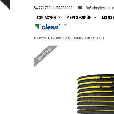
Skip
to
Show
77478344, 77334449
info@simplyclean.
content
notice
ГЭР АХУЙН
МЭРГЭЖЛИЙН
МЭДЭ
НҮҮР ХУУДАС
»
HDS 10/20 - НЭМЭЛТ ХЭРЭГСЭЛ
ДУУССАН