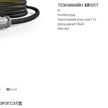
ТЕХНИКИЙН ҮЗҮҮЛЭЛТ
ID
Холболтууд
Хэрэглээний усны хэм (°C)
Дээд даралт (bar)
Жин (kг)
n
Email
РЭГСЭЛҮҮД