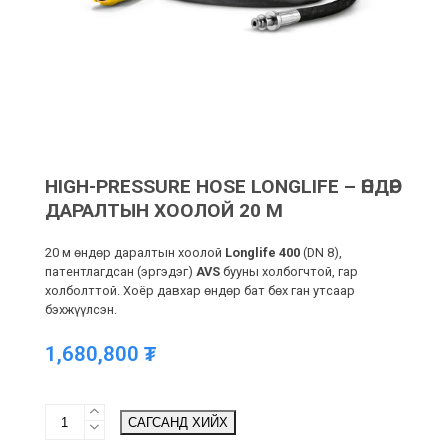
HIGH-PRESSURE HOSE LONGLIFE – ӨНДӨР
ДАРАЛТЫН ХООЛОЙ 20 М
20 м өндөр даралтын хоолой
Longlife 400
(DN 8),
патентлагдсан (эргэдэг)
AVS
бууны холбогчтой, гар
холболттой. Хоёр давхар өндөр бат бөх ган утсаар
бэхжүүлсэн.
1,680,800
₮
High-
САГСАНД ХИЙХ
pressure