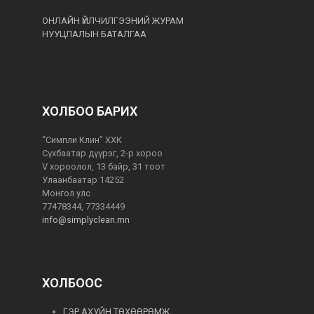
ОНЛАЙН ҮЙЛЧИЛГЭЭНИЙ ЖУРАМ
НУУЦЛАЛЫН БАТАЛГАА
ХОЛБОО БАРИХ
“Симпли Клин” ХХК
Сүхбаатар дүүрэг, 2-р хороо
V хороолол, 13 байр, 31 тоот
Улаанбаатар 14252
Монгол улс
77478344, 77334449
info@simplyclean.mn
ХОЛБООС
ГЭР АХУЙН ТӨХӨӨРӨМЖ