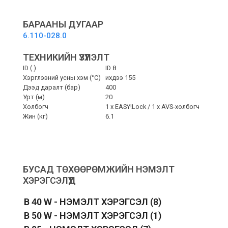
hose
Longlife
-
БАРААНЫ ДУГААР
Өндөр
6.110-028.0
даралтын
хоолой
ТЕХНИКИЙН ҮЗҮҮЛЭЛТ
20
ID ( )
ID 8
м
Хэрглээний усны хэм (°C)
ихдээ 155
quantity
Дээд даралт (бар)
400
Урт (м)
20
Холбогч
1 x
EASY!Lock
/ 1 x AVS-холбогч
Жин (кг)
6.1
БУСАД ТӨХӨӨРӨМЖИЙН НЭМЭЛТ
ХЭРЭГСЭЛҮҮД
B 40 W - НЭМЭЛТ ХЭРЭГСЭЛ
(8)
B 50 W - НЭМЭЛТ ХЭРЭГСЭЛ
(1)