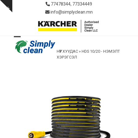
Skip
77478344, 77334449
to
Show
info@simplyclean.mn
content
notice
Open
Close
НҮҮР ХУУДАС
»
HDS 10/20 - НЭМЭЛТ
mobile
mobile
ХЭРЭГСЭЛ
menu
menu