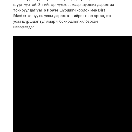
шүүлтүүртэй. Энгийн эргүүлэх замаар шүрших даралтаа
тохируулдаг
Vario Power
шүршигч хоолой мөн
Dirt
Blaster
хошуу нь усны даралтат тийрэлтээр эргэлдэж
усаа шүршдэг тул ямар ч бохирдлыг хялбархан
цэвэрлэдэг.