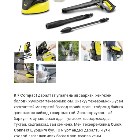
previous
next
slide
slide
K 7 Compact
даралтат угаагч нь авсаархан, хөнгөхөн
боловч хүчирхэг төхөөрөмж юм. Энэхүү төхөөрөмж нь усан
хөргөлттэй мотортой бөгөөд гэрийн эргэн тойронд байнга
цэвэрлэгээ хийхэд тохиромжтой. Зөөх зориулалттай
бариул нь сунаж, эвхэгддэг тул зөөж тээвэрлэхэд ая
тухтай, хадгалахад зай хэмнэнэ. Мөн төхөөрөмжинд
Quick
Connect
шүршигч буу, 10 м урт өндөр даралтын уян
хоолой дагалдаж ирэх бөгөөд өөр дээрээ усны