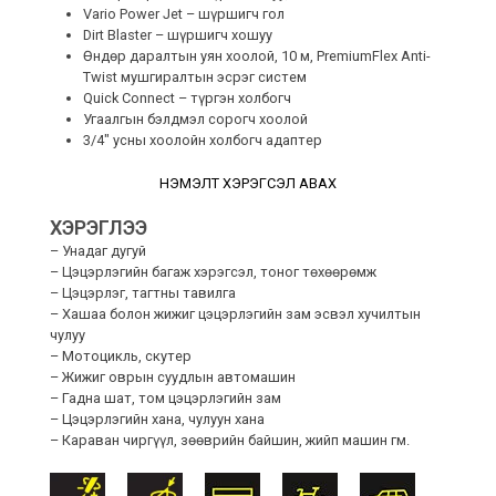
Vario Power Jet – шүршигч гол
Dirt Blaster – шүршигч хошуу
Өндөр даралтын уян хоолой, 10 м, PremiumFlex Anti-
Twist мушгиралтын эсрэг систем
Quick Connect – түргэн холбогч
Угаалгын бэлдмэл сорогч хоолой
3/4″ усны хоолойн холбогч адаптер
НЭМЭЛТ ХЭРЭГСЭЛ АВАХ
ХЭРЭГЛЭЭ
– Унадаг дугуй
– Цэцэрлэгийн багаж хэрэгсэл, тоног төхөөрөмж
– Цэцэрлэг, тагтны тавилга
– Хашаа болон жижиг цэцэрлэгийн зам эсвэл хучилтын
чулуу
– Мотоцикль, скутер
– Жижиг оврын суудлын автомашин
– Гадна шат, том цэцэрлэгийн зам
– Цэцэрлэгийн хана, чулуун хана
– Караван чиргүүл, зөөврийн байшин, жийп машин гм.