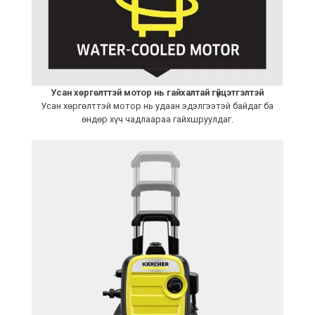
Усан хөргөлттэй мотор нь гайхалтай гүйцэтгэлтэй
Усан хөргөлттэй мотор нь удаан эдэлгээтэй байдаг ба
өндөр хүч чадлаараа гайхшруулдаг.