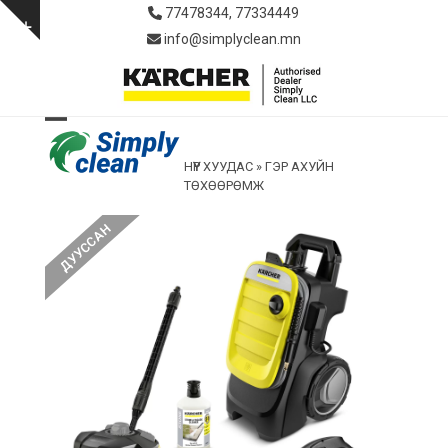
Skip
77478344, 77334449
to
Show
info@simplyclean.mn
content
notice
Open
Close
НҮҮР ХУУДАС
»
ГЭР АХУЙН
mobile
mobile
ТӨХӨӨРӨМЖ
menu
menu
ДУУССАН