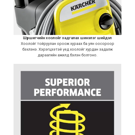
Шүршигчийн хоолойг хадгалах шинэлэг шийдэл
Хоолойг тойруулан ороож хураах ба уян оосороор
бэхлэнэ. Хэрэгцээтэй үед хоолойг хурдан задалж
дараагийн ажилд бэлэн болгоно.