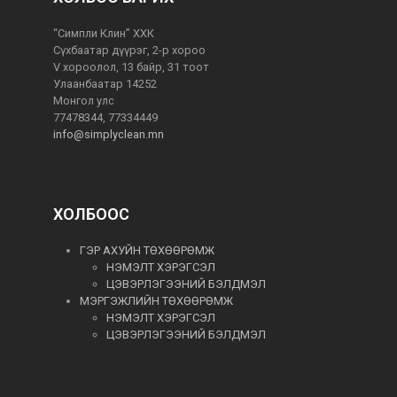
“Симпли Клин” ХХК
Сүхбаатар дүүрэг, 2-р хороо
V хороолол, 13 байр, 31 тоот
Улаанбаатар 14252
Монгол улс
77478344, 77334449
info@simplyclean.mn
ХОЛБООС
ГЭР АХУЙН ТӨХӨӨРӨМЖ
НЭМЭЛТ ХЭРЭГСЭЛ
ЦЭВЭРЛЭГЭЭНИЙ БЭЛДМЭЛ
МЭРГЭЖЛИЙН ТӨХӨӨРӨМЖ
НЭМЭЛТ ХЭРЭГСЭЛ
ЦЭВЭРЛЭГЭЭНИЙ БЭЛДМЭЛ