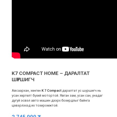
K7 COMPACT HOME – ДАРАЛТАТ
ШҮРШИГЧ
Авсаархан, хөнгөн
K 7 Compact
даралтат ус шүршигч нь
усан хөргөлт бүхий мотортой. Явган зам, усан сан, унадаг
дугуй эсвэл авто машин дээрх бохирдлыг байнга
цэвэрлэхэд их тохиромжтой.
2,745,000
₮