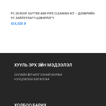
PC 20 ROOF GUTTER AND PIPE CLEANING KIT – ДЭЭВРИЙН
УС ЗАЙЛУУЛАГЧ ЦЭВЭРЛЭГЧ
434,500
₮
ХУУЛЬ ЭРХ ЗҮЙН МЭДЭЭЛЭЛ
ОНЛАЙН ҮЙЛЧИЛГЭЭНИЙ ЖУРАМ
НУУЦЛАЛЫН БАТАЛГАА
ХОЛБОО БАРИХ