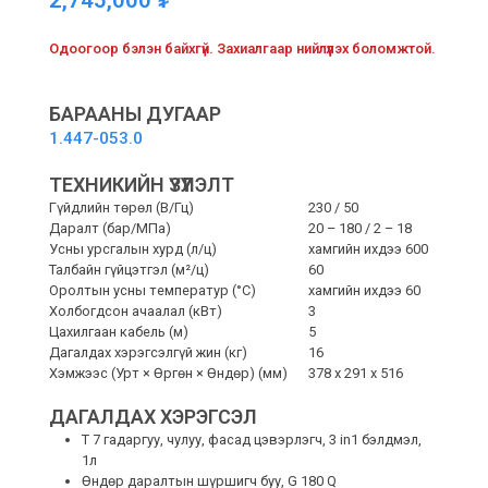
Одоогоор бэлэн байхгүй. Захиалгаар нийлүүлэх боломжтой.
БАРААНЫ ДУГААР
1.447-053.0
ТЕХНИКИЙН ҮЗҮҮЛЭЛТ
Гүйдлийн төрөл (В/Гц)
230 / 50
Даралт (бар/МПа)
20 – 180 / 2 – 18
Усны урсгалын хурд (л/ц)
хамгийн ихдээ 600
Талбайн гүйцэтгэл (м²/ц)
60
Оролтын усны температур (°C)
хамгийн ихдээ 60
Холбогдсон ачаалал (кВт)
3
Цахилгаан кабель (м)
5
Дагалдах хэрэгсэлгүй жин (кг)
16
Хэмжээс (Урт × Өргөн × Өндөр) (мм)
378 x 291 x 516
ДАГАЛДАХ ХЭРЭГСЭЛ
T 7 гадаргуу, чулуу, фасад цэвэрлэгч, 3 in1 бэлдмэл,
1л
Өндөр даралтын шүршигч буу, G 180 Q