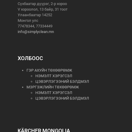
Сүхбаатар дүүрэг, 2-р хороо
V хороолол, 13 байр, 31 тоот
Улаанбаатар 14252
Монгол улс
77478344, 77334449
info@simplyclean.mn
ХОЛБООС
ГЭР АХУЙН ТӨХӨӨРӨМЖ
НЭМЭЛТ ХЭРЭГСЭЛ
ЦЭВЭРЛЭГЭЭНИЙ БЭЛДМЭЛ
МЭРГЭЖЛИЙН ТӨХӨӨРӨМЖ
НЭМЭЛТ ХЭРЭГСЭЛ
ЦЭВЭРЛЭГЭЭНИЙ БЭЛДМЭЛ
KÄRCHER MONGOLIA