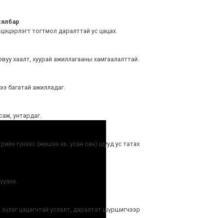
хялбар
цэцэрлэгт тогтмол даралттай ус цацах.
вуу хаалт, хуурай ажиллагааны хамгаалалттай.
ээ багатай ажилладаг.
саж, унтардаг.
рийн гүнээс (жишээ нь: усан сан) шууд ус татах
үүлнэ.
, зүлэг цацагчтай услалт, даралтат шүршигчээр