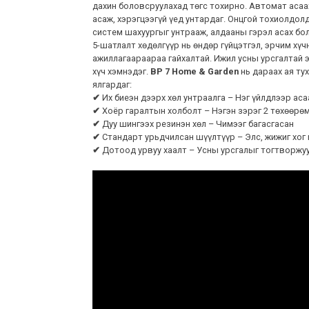
дахин боловсруулахад төгс тохирно. Автомат асаа
асаж, хэрэгцээгүй үед унтардаг. Онцгой тохиолдол
систем шахуургыг унтрааж, алдааны гэрэл асах бо
5-шатлалт хөдөлгүүр нь өндөр гүйцэтгэл, эрчим хүч
ажиллагаараараа гайхалтай. Ижил усны урсгалтай 
хүч хэмнэдэг.
BP 7 Home & Garden
нь дараах ая ту
ялгардаг:
✔
Их биеэн дээрх хөл унтраалга – Нэг үйлдлээр ас
✔
Хоёр гаралтын холболт – Нэгэн зэрэг 2 төхөөрө
✔
Дуу шингээх резинэн хөл – Чимээг багасгасан
✔
Стандарт урьдчилсан шүүлтүүр – Элс, жижиг хог
✔
Дотоод урвуу хаалт – Усны урсгалыг тогтворжу