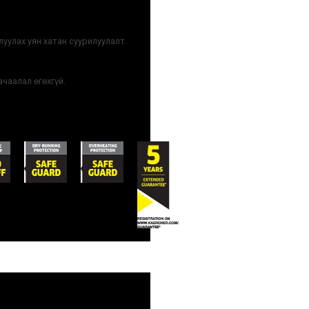
уулах уян хатан суурилуулалт.
чаалал өгөхгүй.