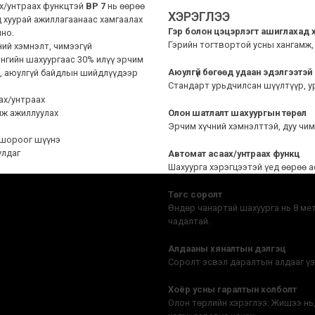
х/унтраах функцтэй
BP 7
нь өөрөө
ХЭРЭГЛЭЭ
д хуурай ажиллагаанаас хамгаалах
Гэр болон цэцэрлэгт ашиглахад 
лно.
Гэрийн тогтвортой усны хангамж, 
ний хэмнэлт, чимээгүй
энгийн шахуургаас 30% илүү эрчим
Аюулгүй бөгөөд удаан эдэлгээтэй
х, аюулгүй байдлын шийдлүүдээр
Стандарт урьдчилсан шүүлтүүр, ур
аах/унтраах
мж ажиллуулах
Олон шатлалт шахуургын төрөл
Эрчим хүчний хэмнэлттэй, дуу чим
 шороог шүүнэ
улдаг
Автомат асаах/унтраах функц
Шахуурга хэрэгцээтэй үед өөрөө а
Төгс соролт
Өндөр чанартай шахуурга нь 8 мет
чадалтай.
Алдааны хяналтын дэлгэц
Соролт эсвэл даралтын алдааг үз
Хоёр усны гаралтын холболт
Олон төрлийн хэрэглээ: Жишээ нь