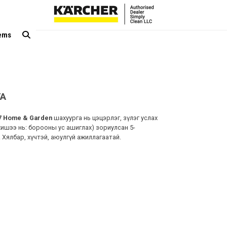
tems
ГА
7 Home & Garden
шахуурга нь цэцэрлэг, зүлэг услах
жишээ нь: борооны ус ашиглах) зориулсан 5-
 Хялбар, хүчтэй, аюулгүй ажиллагаатай.