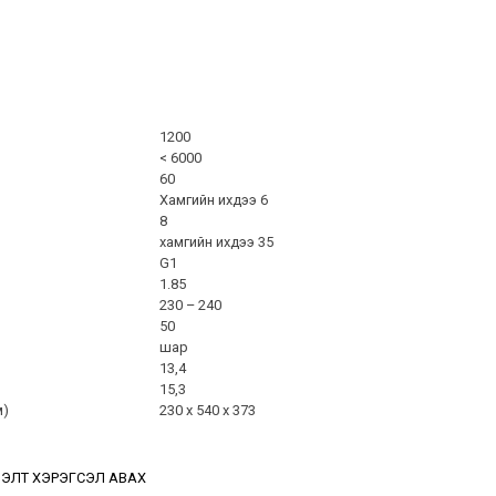
1200
< 6000
60
Хамгийн ихдээ 6
8
хамгийн ихдээ 35
G1
1.85
230 – 240
50
шар
13,4
15,3
м)
230 x 540 x 373
ЭЛТ ХЭРЭГСЭЛ АВАХ