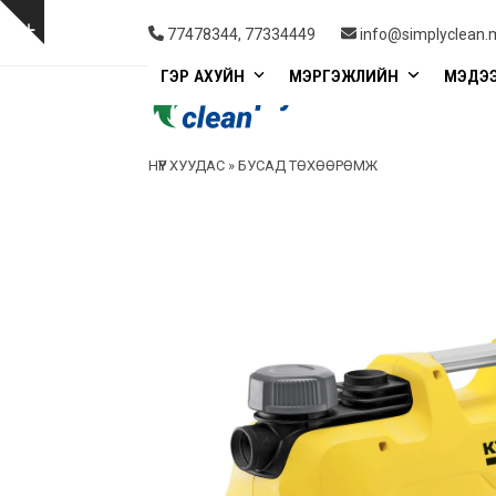
Skip
to
Show
77478344, 77334449
info@simplyclean.
content
notice
ГЭР АХУЙН
МЭРГЭЖЛИЙН
МЭДЭ
НҮҮР ХУУДАС
»
БУСАД ТӨХӨӨРӨМЖ