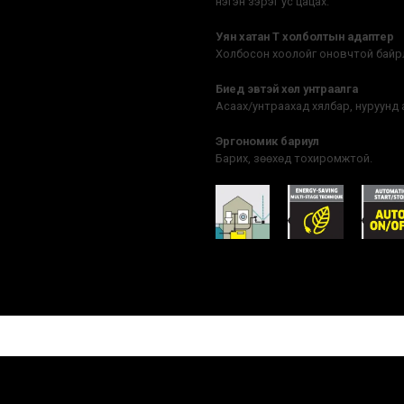
нэгэн зэрэг ус цацах.
Уян хатан T холболтын адаптер
Холбосон хоолойг оновчтой байрл
Биед эвтэй хөл унтраалга
Асаах/унтраахад хялбар, нуруунд а
Эргономик бариул
Барих, зөөхөд тохиромжтой.