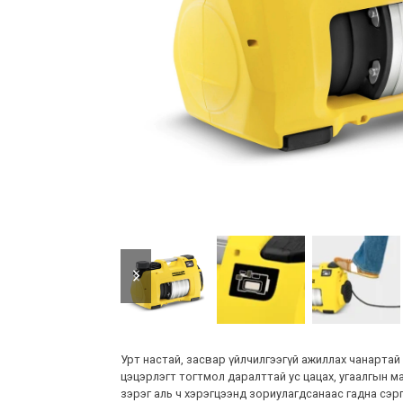
previous
next
slide
slide
Урт настай, засвар үйлчилгээгүй ажиллах чанарта
цэцэрлэгт тогтмол даралттай ус цацах, угаалгын м
зэрэг аль ч хэрэгцээнд зориулагдсанаас гадна сэрг