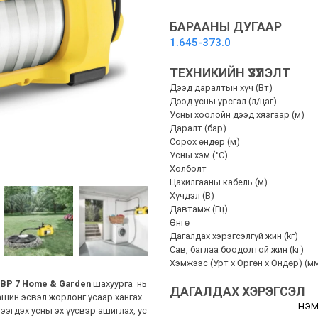
УСНЫ
ШАХУУРГА
БАРААНЫ ДУГААР
quantity
1.645-373.0
ТЕХНИКИЙН ҮЗҮҮЛЭЛТ
Дээд даралтын хүч (Вт)
Дээд усны урсгал (л/цаг)
Усны хоолойн дээд хязгаар (м)
Даралт (бар)
Сорох өндөр (м)
Усны хэм (°C)
Холболт
Цахилгааны кабель (м)
Хүчдэл (В)
Давтамж (Гц)
Өнгө
Дагалдах хэрэгсэлгүй жин (kг)
Сав, баглаа боодолтой жин (kг)
Хэмжээс (Урт x Өргөн x Өндөр) (м
й
BP 7 Home & Garden
шахуурга нь
ДАГАЛДАХ ХЭРЭГСЭЛ
ашин эсвэл жорлонг усаар хангах
НЭМ
ээгдэх усны эх үүсвэр ашиглах, ус