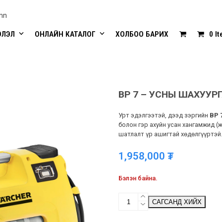
mn
ЭЛЭЛ
ОНЛАЙН КАТАЛОГ
ХОЛБОО БАРИХ
0 I
BP 7 – УСНЫ ШАХУУР
Урт эдэлгээтэй, дээд зэргийн
BP 
болон гэр ахуйн усан хангамжид (
шатлалт үр ашигтай хөдөлгүүртэй.
1,958,000
₮
Бэлэн байна.
BP
САГСАНД ХИЙХ
7
-