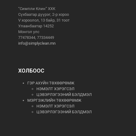
“Симпли Клин” ХХК
Сүхбаатар дүүрэг, 2-р хороо
V хороолол, 13 байр, 31 тоот
Улаанбаатар 14252
Монгол улс
77478344, 77334449
info@simplyclean.mn
ХОЛБООС
ГЭР АХУЙН ТӨХӨӨРӨМЖ
НЭМЭЛТ ХЭРЭГСЭЛ
ЦЭВЭРЛЭГЭЭНИЙ БЭЛДМЭЛ
МЭРГЭЖЛИЙН ТӨХӨӨРӨМЖ
НЭМЭЛТ ХЭРЭГСЭЛ
ЦЭВЭРЛЭГЭЭНИЙ БЭЛДМЭЛ