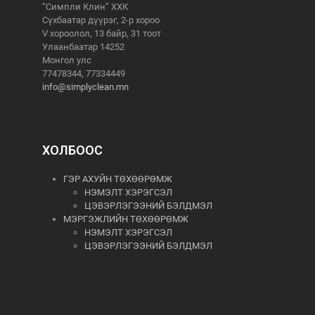
“Симпли Клин” ХХК
Сүхбаатар дүүрэг, 2-р хороо
V хороолол, 13 байр, 31 тоот
Улаанбаатар 14252
Монгол улс
77478344, 77334449
info@simplyclean.mn
ХОЛБООС
ГЭР АХУЙН ТӨХӨӨРӨМЖ
НЭМЭЛТ ХЭРЭГСЭЛ
ЦЭВЭРЛЭГЭЭНИЙ БЭЛДМЭЛ
МЭРГЭЖЛИЙН ТӨХӨӨРӨМЖ
НЭМЭЛТ ХЭРЭГСЭЛ
ЦЭВЭРЛЭГЭЭНИЙ БЭЛДМЭЛ