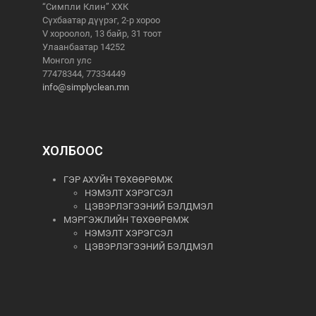
“Симпли Клин” ХХК
Сүхбаатар дүүрэг, 2-р хороо
V хороолол, 13 байр, 31 тоот
Улаанбаатар 14252
Монгол улс
77478344, 77334449
info@simplyclean.mn
ХОЛБООС
ГЭР АХУЙН ТӨХӨӨРӨМЖ
НЭМЭЛТ ХЭРЭГСЭЛ
ЦЭВЭРЛЭГЭЭНИЙ БЭЛДМЭЛ
МЭРГЭЖЛИЙН ТӨХӨӨРӨМЖ
НЭМЭЛТ ХЭРЭГСЭЛ
ЦЭВЭРЛЭГЭЭНИЙ БЭЛДМЭЛ