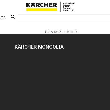
tems
HD 7/10 CXF – Intro
next
post:
KÄRCHER MONGOLIA