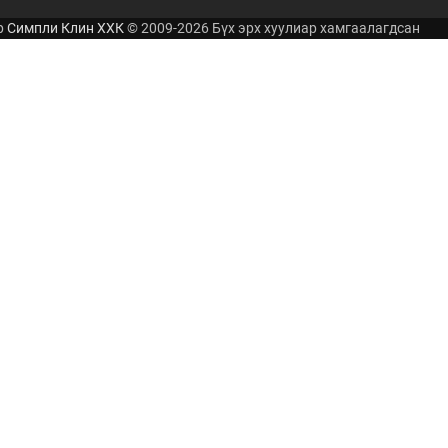
р
Симпли Клин ХХК
© 2009-2026 Бүх эрх хуулиар хамгаалагдсан