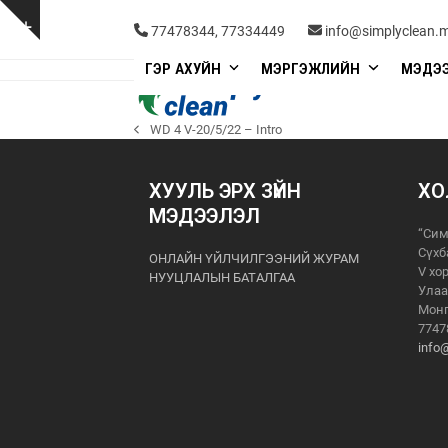
Skip
to
Show
77478344, 77334449
info@simplyclean.
content
notice
ГЭР АХУЙН
МЭРГЭЖЛИЙН
МЭДЭ
WD 4 V-20/5/22 – Intro
previous
post:
ХУУЛЬ ЭРХ ЗҮЙН
ХО
МЭДЭЭЛЭЛ
“Сим
Сүхб
ОНЛАЙН ҮЙЛЧИЛГЭЭНИЙ ЖУРАМ
V хо
НУУЦЛАЛЫН БАТАЛГАА
Улаа
Монг
7747
info