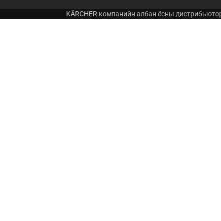
KÄRCHER
компанийн албан ёсны дистрибьюто