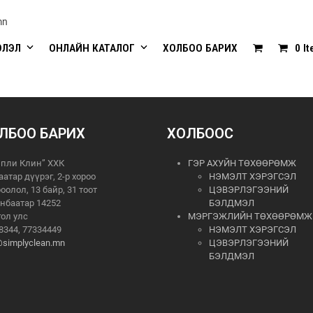
mn
ЭЛЭЛ
ОНЛАЙН КАТАЛОГ
ХОЛБОО БАРИХ
0 I
ЛБОО БАРИХ
ХОЛБООС
пли Клин” ХХК
ГЭР АХУЙН ТӨХӨӨРӨМЖ
аатар дүүрэг, 2-р хороо
НЭМЭЛТ ХЭРЭГСЭЛ
роолол, 13 байр, 31 тоот
ЦЭВЭРЛЭГЭЭНИЙ
нбаатар 14252
БЭЛДМЭЛ
ол улс
МЭРГЭЖЛИЙН ТӨХӨӨРӨМЖ
8344, 77334449
НЭМЭЛТ ХЭРЭГСЭЛ
@simplyclean.mn
ЦЭВЭРЛЭГЭЭНИЙ
БЭЛДМЭЛ