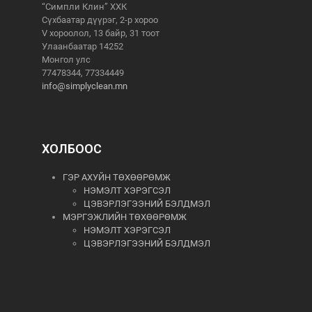
“Симпли Клин” ХХК
Сүхбаатар дүүрэг, 2-р хороо
V хороолол, 13 байр, 31 тоот
Улаанбаатар 14252
Монгол улс
77478344, 77334449
info@simplyclean.mn
ХОЛБООС
ГЭР АХУЙН ТӨХӨӨРӨМЖ
НЭМЭЛТ ХЭРЭГСЭЛ
ЦЭВЭРЛЭГЭЭНИЙ БЭЛДМЭЛ
МЭРГЭЖЛИЙН ТӨХӨӨРӨМЖ
НЭМЭЛТ ХЭРЭГСЭЛ
ЦЭВЭРЛЭГЭЭНИЙ БЭЛДМЭЛ