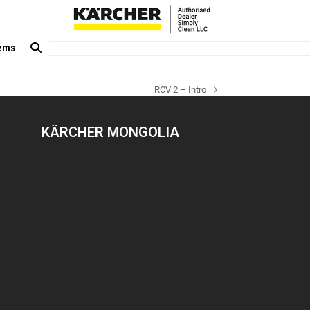
tems
RCV 2 – Intro
next
post:
KÄRCHER MONGOLIA