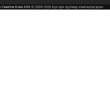
р
Симпли Клин ХХК
© 2009-2026 Бүх эрх хуулиар хамгаалагдсан