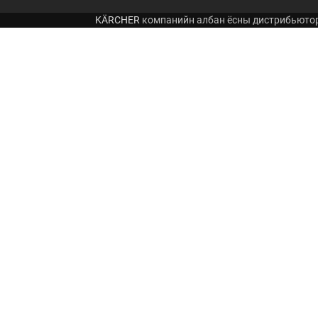
KÄRCHER
компанийн албан ёсны дистрибьюто