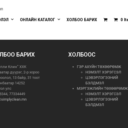
mn
ЭЛЭЛ
ОНЛАЙН КАТАЛОГ
ХОЛБОО БАРИХ
0 I
ЛБОО БАРИХ
ХОЛБООС
пли Клин” ХХК
ГЭР АХУЙН ТӨХӨӨРӨМЖ
аатар дүүрэг, 2-р хороо
НЭМЭЛТ ХЭРЭГСЭЛ
роолол, 13 байр, 31 тоот
ЦЭВЭРЛЭГЭЭНИЙ
нбаатар 14252
БЭЛДМЭЛ
ол улс
МЭРГЭЖЛИЙН ТӨХӨӨРӨМЖ
8344, 77334449
НЭМЭЛТ ХЭРЭГСЭЛ
@simplyclean.mn
ЦЭВЭРЛЭГЭЭНИЙ
БЭЛДМЭЛ