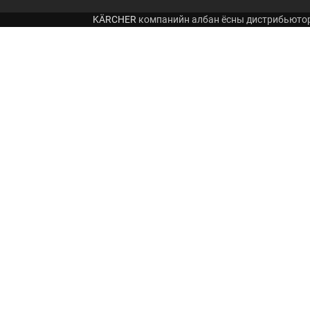
KÄRCHER
компанийн албан ёсны дистрибьюто