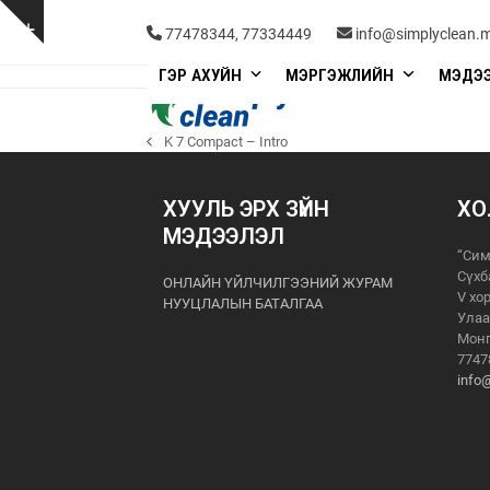
Skip
to
Show
77478344, 77334449
info@simplyclean.
content
notice
ГЭР АХУЙН
МЭРГЭЖЛИЙН
МЭДЭ
K 7 Compact – Intro
previous
post:
ХУУЛЬ ЭРХ ЗҮЙН
ХО
МЭДЭЭЛЭЛ
“Сим
Сүхб
ОНЛАЙН ҮЙЛЧИЛГЭЭНИЙ ЖУРАМ
V хо
НУУЦЛАЛЫН БАТАЛГАА
Улаа
Монг
7747
info