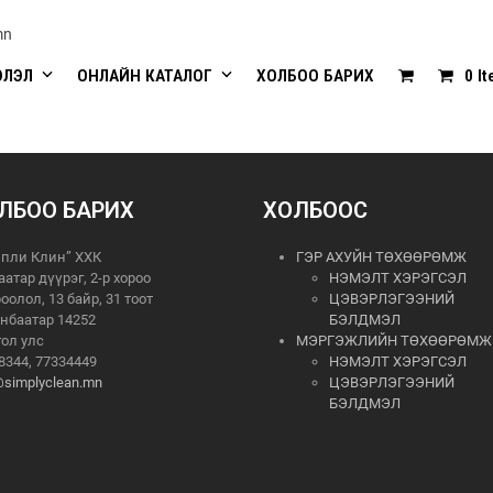
mn
ЭЛЭЛ
ОНЛАЙН КАТАЛОГ
ХОЛБОО БАРИХ
0 I
ЛБОО БАРИХ
ХОЛБООС
пли Клин” ХХК
ГЭР АХУЙН ТӨХӨӨРӨМЖ
аатар дүүрэг, 2-р хороо
НЭМЭЛТ ХЭРЭГСЭЛ
роолол, 13 байр, 31 тоот
ЦЭВЭРЛЭГЭЭНИЙ
нбаатар 14252
БЭЛДМЭЛ
ол улс
МЭРГЭЖЛИЙН ТӨХӨӨРӨМЖ
8344, 77334449
НЭМЭЛТ ХЭРЭГСЭЛ
@simplyclean.mn
ЦЭВЭРЛЭГЭЭНИЙ
БЭЛДМЭЛ