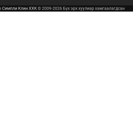
р
Симпли Клин ХХК
© 2009-2026 Бүх эрх хуулиар хамгаалагдсан