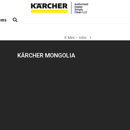
tems
K Mini – Intro
next
post:
KÄRCHER MONGOLIA