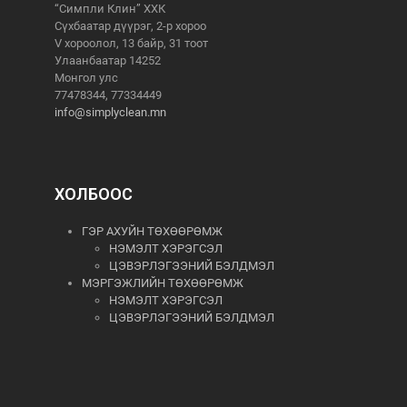
“Симпли Клин” ХХК
Сүхбаатар дүүрэг, 2-р хороо
V хороолол, 13 байр, 31 тоот
Улаанбаатар 14252
Монгол улс
77478344, 77334449
info@simplyclean.mn
ХОЛБООС
ГЭР АХУЙН ТӨХӨӨРӨМЖ
НЭМЭЛТ ХЭРЭГСЭЛ
ЦЭВЭРЛЭГЭЭНИЙ БЭЛДМЭЛ
МЭРГЭЖЛИЙН ТӨХӨӨРӨМЖ
НЭМЭЛТ ХЭРЭГСЭЛ
ЦЭВЭРЛЭГЭЭНИЙ БЭЛДМЭЛ