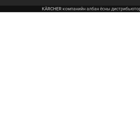
KÄRCHER
компанийн албан ёсны дистрибьюто