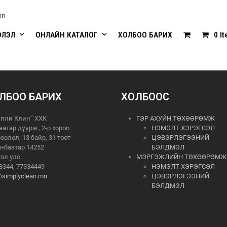
mn
ЭЛЭЛ
ОНЛАЙН КАТАЛОГ
ХОЛБОО БАРИХ
0 I
ЛБОО БАРИХ
ХОЛБООС
пли Клин” ХХК
ГЭР АХУЙН ТӨХӨӨРӨМЖ
аатар дүүрэг, 2-р хороо
НЭМЭЛТ ХЭРЭГСЭЛ
роолол, 13 байр, 31 тоот
ЦЭВЭРЛЭГЭЭНИЙ
нбаатар 14252
БЭЛДМЭЛ
ол улс
МЭРГЭЖЛИЙН ТӨХӨӨРӨМЖ
8344, 77334449
НЭМЭЛТ ХЭРЭГСЭЛ
@simplyclean.mn
ЦЭВЭРЛЭГЭЭНИЙ
БЭЛДМЭЛ