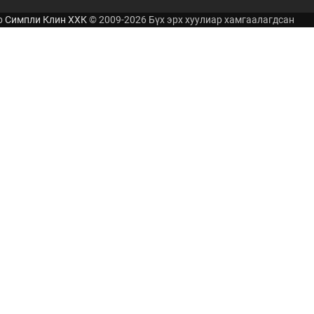
р
Симпли Клин ХХК
© 2009-2026 Бүх эрх хуулиар хамгаалагдсан