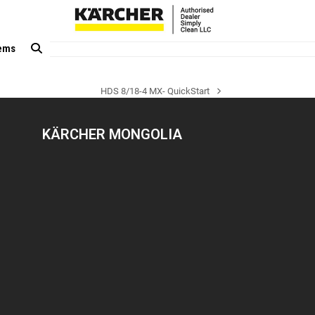
tems
HDS 8/18-4 MX- QuickStart
next
post:
KÄRCHER MONGOLIA