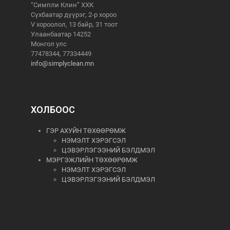
“Симпли Клин” ХХК
Сүхбаатар дүүрэг, 2-р хороо
V хороолол, 13 байр, 31 тоот
Улаанбаатар 14252
Монгол улс
77478344, 77334449
info@simplyclean.mn
ХОЛБООС
ГЭР АХУЙН ТӨХӨӨРӨМЖ
НЭМЭЛТ ХЭРЭГСЭЛ
ЦЭВЭРЛЭГЭЭНИЙ БЭЛДМЭЛ
МЭРГЭЖЛИЙН ТӨХӨӨРӨМЖ
НЭМЭЛТ ХЭРЭГСЭЛ
ЦЭВЭРЛЭГЭЭНИЙ БЭЛДМЭЛ