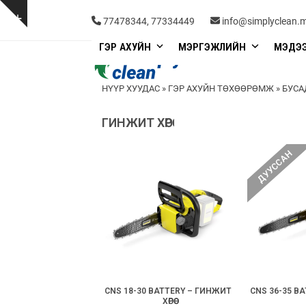
Skip
to
Show
77478344, 77334449
info@simplyclean.
content
notice
ГЭР АХУЙН
МЭРГЭЖЛИЙН
МЭДЭ
НҮҮР ХУУДАС
»
ГЭР АХУЙН ТӨХӨӨРӨМЖ
»
БУСА
ГИНЖИТ ХӨРӨӨ
ДУУССАН
CNS 18-30 BATTERY – ГИНЖИТ
CNS 36-35 B
ХӨРӨӨ