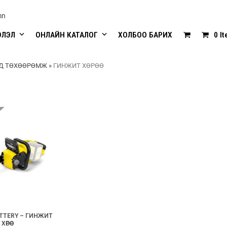
mn
ЭЛЭЛ
ОНЛАЙН КАТАЛОГ
ХОЛБОО БАРИХ
0 I
Д ТӨХӨӨРӨМЖ
»
ГИНЖИТ ХӨРӨӨ
ATTERY – ГИНЖИТ
ХӨРӨӨ