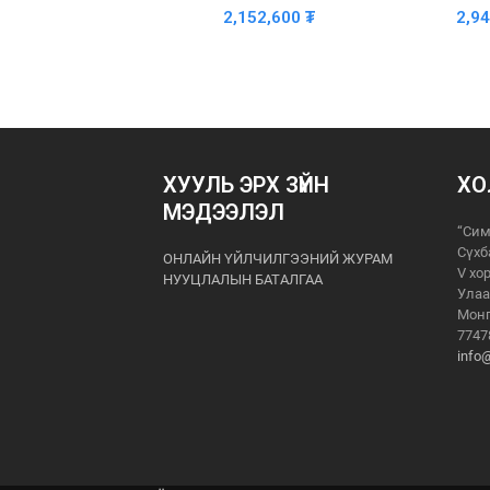
2,152,600
₮
2,9
ХУУЛЬ ЭРХ ЗҮЙН
ХО
МЭДЭЭЛЭЛ
“Сим
Сүхб
ОНЛАЙН ҮЙЛЧИЛГЭЭНИЙ ЖУРАМ
V хо
НУУЦЛАЛЫН БАТАЛГАА
Улаа
Монг
7747
info