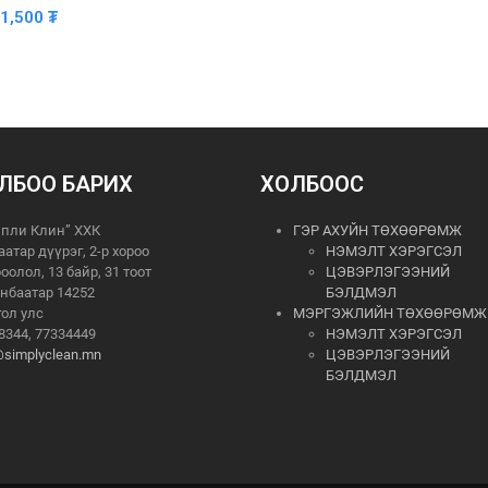
41,500
₮
ЛБОО БАРИХ
ХОЛБООС
пли Клин” ХХК
ГЭР АХУЙН ТӨХӨӨРӨМЖ
аатар дүүрэг, 2-р хороо
НЭМЭЛТ ХЭРЭГСЭЛ
роолол, 13 байр, 31 тоот
ЦЭВЭРЛЭГЭЭНИЙ
нбаатар 14252
БЭЛДМЭЛ
ол улс
МЭРГЭЖЛИЙН ТӨХӨӨРӨМЖ
8344, 77334449
НЭМЭЛТ ХЭРЭГСЭЛ
@simplyclean.mn
ЦЭВЭРЛЭГЭЭНИЙ
БЭЛДМЭЛ