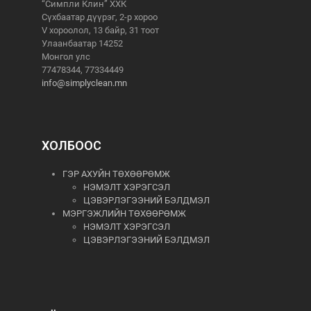
“Симпли Клин” ХХК
Сүхбаатар дүүрэг, 2-р хороо
V хороолол, 13 байр, 31 тоот
Улаанбаатар 14252
Монгол улс
77478344, 77334449
info@simplyclean.mn
ХОЛБООС
ГЭР АХУЙН ТӨХӨӨРӨМЖ
НЭМЭЛТ ХЭРЭГСЭЛ
ЦЭВЭРЛЭГЭЭНИЙ БЭЛДМЭЛ
МЭРГЭЖЛИЙН ТӨХӨӨРӨМЖ
НЭМЭЛТ ХЭРЭГСЭЛ
ЦЭВЭРЛЭГЭЭНИЙ БЭЛДМЭЛ