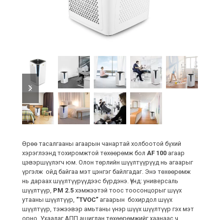
previous
next
slide
slide
Өрөө тасалгааны агаарын чанартай холбоотой бүхий
хэрэглээнд тохиромжтой төхөөрөмж бол
AF 100
агаар
цэвэршүүлэгч юм. Олон төрлийн шүүлтүүрүүд нь агаарыг
үргэлж ойд байгаа мэт цэнгэг байлгадаг. Энэ төхөөрөмж
нь дараах шүүлтүүрүүдээс бүрдэнэ. Үүнд: универсаль
шүүлтүүр,
PM 2.5
хэмжээтэй тоос тоосонцорыг шүүх
утааны шүүлтүүр,
“TVOC”
агаарын бохирдол шүүх
шүүлтүүр, тэжээвэр амьтаны үнэр шүүх шүүлтүүр гэх мэт
орно. Ухаалаг АПП ашиглан төхөөрөмжийг хаанаас ч