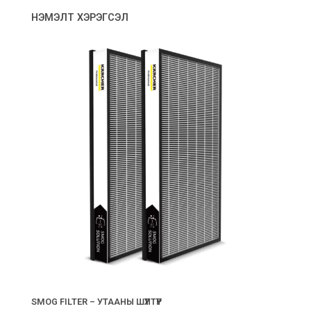
НЭМЭЛТ ХЭРЭГСЭЛ
SMOG FILTER – УТААНЫ ШҮҮЛТҮҮР