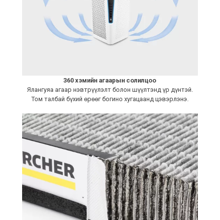
360 хэмийн агаарын солилцоо
Ялангуяа агаар нэвтрүүлэлт болон шүүлтэнд үр дүнтэй.
Том талбай бүхий өрөөг богино хугацаанд цэвэрлэнэ.