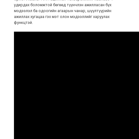
удирдах боломжтой бөгөөд түүнчлэн ажилласан бүх
мэдээлэл ба одоогийн агаарын чанар, шүүлтүүрийн
ажиллах хугацаа гэх мэт олон мэдээллийг харуулах
функцтэй.