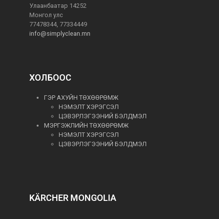
Улаанбаатар 14252
Монгол улс
77478344, 77334449
info@simplyclean.mn
ХОЛБООС
ГЭР АХУЙН ТӨХӨӨРӨМЖ
НЭМЭЛТ ХЭРЭГСЭЛ
ЦЭВЭРЛЭГЭЭНИЙ БЭЛДМЭЛ
МЭРГЭЖЛИЙН ТӨХӨӨРӨМЖ
НЭМЭЛТ ХЭРЭГСЭЛ
ЦЭВЭРЛЭГЭЭНИЙ БЭЛДМЭЛ
KÄRCHER MONGOLIA