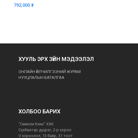
792,000
₮
ХУУЛЬ ЭРХ ЗҮЙН МЭДЭЭЛЭЛ
ОНЛАЙН ҮЙЛЧИЛГЭЭНИЙ ЖУРАМ
НУУЦЛАЛЫН БАТАЛГАА
ХОЛБОО БАРИХ
“Симпли Клин” ХХК
Сүхбаатар дүүрэг, 2-р хороо
V хороолол, 13 байр, 31 тоот