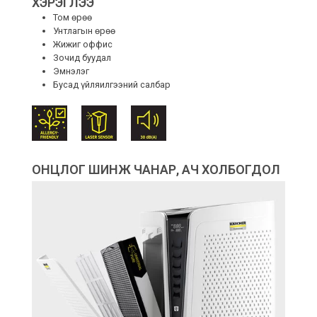
ХЭРЭГЛЭЭ
Том өрөө
Унтлагын өрөө
Жижиг оффис
Зочид буудал
Эмнэлэг
Бусад үйляилгээний салбар
ОНЦЛОГ ШИНЖ ЧАНАР, АЧ ХОЛБОГДОЛ