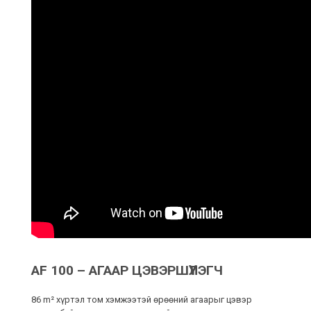
AF 100 – АГААР ЦЭВЭРШҮҮЛЭГЧ
86 m² хүртэл том хэмжээтэй өрөөний агаарыг цэвэр