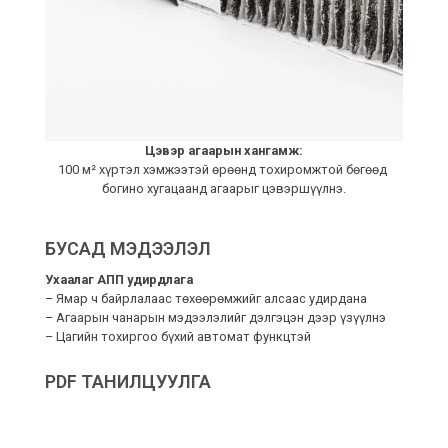
Цэвэр агаарын хангамж:
100 м² хүртэл хэмжээтэй өрөөнд тохиромжтой бөгөөд
богино хугацаанд агаарыг цэвэршүүлнэ.
БУСАД МЭДЭЭЛЭЛ
Ухаалаг АПП удирдлага
– Ямар ч байрлалаас төхөөрөмжийг алсаас удирдана
– Агаарын чанарын мэдээлэлийг дэлгэцэн дээр үзүүлнэ
– Цагийн тохиргоо бүхий автомат функцтэй
PDF ТАНИЛЦУУЛГА