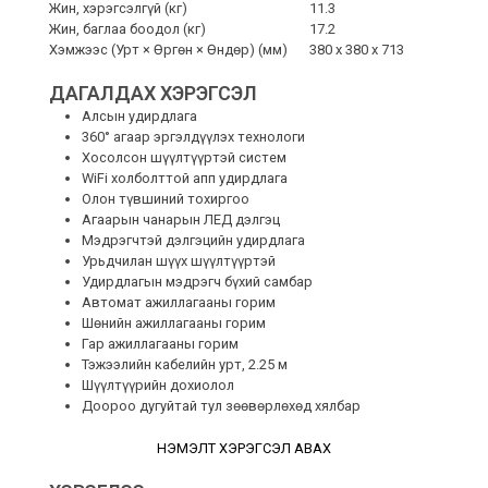
Жин, хэрэгсэлгүй (кг)
11.3
Жин, баглаа боодол (кг)
17.2
Хэмжээс (Урт × Өргөн × Өндөр) (мм)
380 x 380 x 713
ДАГАЛДАХ ХЭРЭГСЭЛ
Алсын удирдлага
360° агаар эргэлдүүлэх технологи
Хосолсон шүүлтүүртэй систем
WiFi холболттой апп удирдлага
Олон түвшиний тохиргоо
Агаарын чанарын ЛЕД дэлгэц
Мэдрэгчтэй дэлгэцийн удирдлага
Урьдчилан шүүх шүүлтүүртэй
Удирдлагын мэдрэгч бүхий самбар
Автомат ажиллагааны горим
Шөнийн ажиллагааны горим
Гар ажиллагааны горим
Тэжээлийн кабелийн урт, 2.25 м
Шүүлтүүрийн дохиолол
Доороо дугуйтай тул зөөвөрлөхөд хялбар
НЭМЭЛТ ХЭРЭГСЭЛ АВАХ