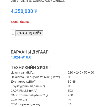
цэнгэг байлгах, цэвэршүүлэх шийдэл.
4,350,000
₮
Бэлэн байна.
AF
САГСАНД ХИЙХ
100
-
Агаар
цэвэршүүлэгч
БАРААНЫ ДУГААР
quantity
1.024-810.0
ТЕХНИКИЙН ҮЗҮҮЛЭЛТ
Цахилгаан (В/Гц)
220 – 240 / 50 – 60
Цахилгаан зарцуулалт, мах. (Ватт)
80
Дуу чимээ (дБ(А))
30-48
Шүүлтүүрийн чадал (м²)
86
CADR PM 2,5 (м³/ц)
593
CADR formaldehyde (м³/ц)
260
CCM PM 2.5
P4
CCM формальдегид
F4