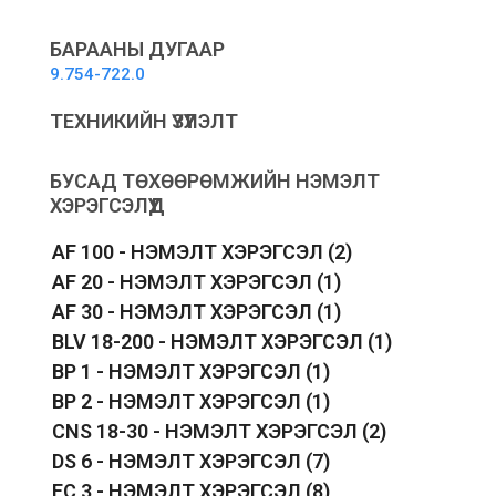
Шалны
хошуу
БАРААНЫ ДУГААР
quantity
9.754-722.0
ТЕХНИКИЙН ҮЗҮҮЛЭЛТ
БУСАД ТӨХӨӨРӨМЖИЙН НЭМЭЛТ
ХЭРЭГСЭЛҮҮД
AF 100 - НЭМЭЛТ ХЭРЭГСЭЛ
(2)
AF 20 - НЭМЭЛТ ХЭРЭГСЭЛ
(1)
AF 30 - НЭМЭЛТ ХЭРЭГСЭЛ
(1)
BLV 18-200 - НЭМЭЛТ ХЭРЭГСЭЛ
(1)
BP 1 - НЭМЭЛТ ХЭРЭГСЭЛ
(1)
BP 2 - НЭМЭЛТ ХЭРЭГСЭЛ
(1)
CNS 18-30 - НЭМЭЛТ ХЭРЭГСЭЛ
(2)
DS 6 - НЭМЭЛТ ХЭРЭГСЭЛ
(7)
FC 3 - НЭМЭЛТ ХЭРЭГСЭЛ
(8)