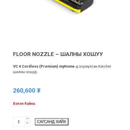
FLOOR NOZZLE – ШАЛНЫ ХОШУУ
VC 4 Cordless (Premium) myHome
-д зориулсан Kärcher
шалны хошуу.
260,600
₮
Бэлэн байна.
Floor
САГСАНД ХИЙХ
nozzle
-