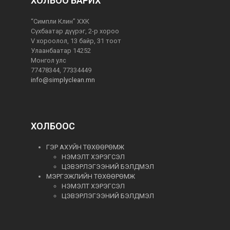
ХОЛБОО БАРИХ
“Симпли Клин” ХХК
Сүхбаатар дүүрэг, 2-р хороо
V хороолол, 13 байр, 31 тоот
Улаанбаатар 14252
Монгол улс
77478344, 77334449
info@simplyclean.mn
ХОЛБООС
ГЭР АХУЙН ТӨХӨӨРӨМЖ
НЭМЭЛТ ХЭРЭГСЭЛ
ЦЭВЭРЛЭГЭЭНИЙ БЭЛДМЭЛ
МЭРГЭЖЛИЙН ТӨХӨӨРӨМЖ
НЭМЭЛТ ХЭРЭГСЭЛ
ЦЭВЭРЛЭГЭЭНИЙ БЭЛДМЭЛ