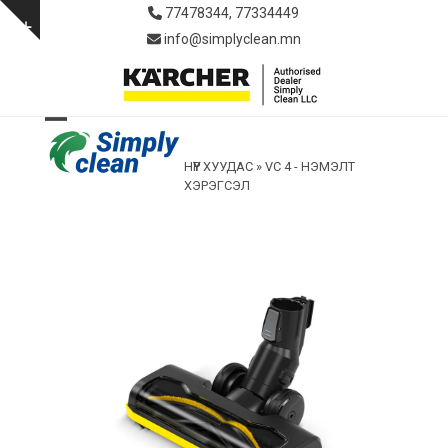
Skip
77478344, 77334449
to
Show
info@simplyclean.mn
content
notice
Open
Close
НҮҮР ХУУДАС
»
VC 4 - НЭМЭЛТ
mobile
mobile
ХЭРЭГСЭЛ
menu
menu