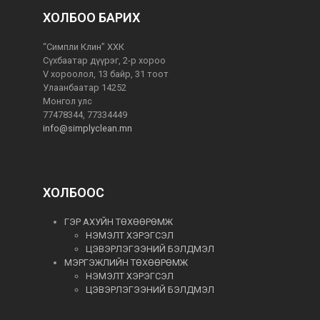
ХОЛБОО БАРИХ
“Симпли Клин” ХХК
Сүхбаатар дүүрэг, 2-р хороо
V хороолол, 13 байр, 31 тоот
Улаанбаатар 14252
Монгол улс
77478344, 77334449
info@simplyclean.mn
ХОЛБООС
ГЭР АХУЙН ТӨХӨӨРӨМЖ
НЭМЭЛТ ХЭРЭГСЭЛ
ЦЭВЭРЛЭГЭЭНИЙ БЭЛДМЭЛ
МЭРГЭЖЛИЙН ТӨХӨӨРӨМЖ
НЭМЭЛТ ХЭРЭГСЭЛ
ЦЭВЭРЛЭГЭЭНИЙ БЭЛДМЭЛ