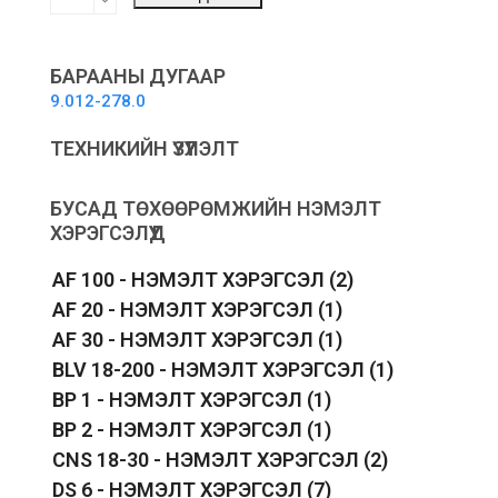
Nozzle
-
Буйдангийн
гар
БАРААНЫ ДУГААР
хошуу
9.012-278.0
quantity
ТЕХНИКИЙН ҮЗҮҮЛЭЛТ
БУСАД ТӨХӨӨРӨМЖИЙН НЭМЭЛТ
ХЭРЭГСЭЛҮҮД
AF 100 - НЭМЭЛТ ХЭРЭГСЭЛ
(2)
AF 20 - НЭМЭЛТ ХЭРЭГСЭЛ
(1)
AF 30 - НЭМЭЛТ ХЭРЭГСЭЛ
(1)
BLV 18-200 - НЭМЭЛТ ХЭРЭГСЭЛ
(1)
BP 1 - НЭМЭЛТ ХЭРЭГСЭЛ
(1)
BP 2 - НЭМЭЛТ ХЭРЭГСЭЛ
(1)
CNS 18-30 - НЭМЭЛТ ХЭРЭГСЭЛ
(2)
DS 6 - НЭМЭЛТ ХЭРЭГСЭЛ
(7)