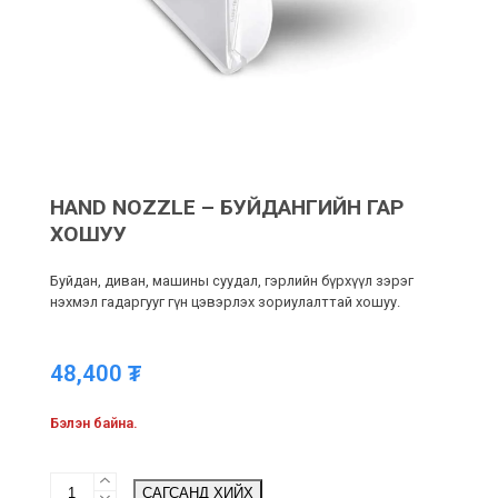
HAND NOZZLE – БУЙДАНГИЙН ГАР
ХОШУУ
Буйдан, диван, машины суудал, гэрлийн бүрхүүл зэрэг
нэхмэл гадаргууг гүн цэвэрлэх зориулалттай хошуу.
48,400
₮
Бэлэн байна.
Hand
САГСАНД ХИЙХ