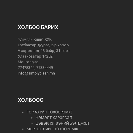
ХОЛБОО БАРИХ
“Симпли Клин” ХХК
Сүхбаатар дүүрэг, 2-р хороо
V хороолол, 13 байр, 31 тоот
Улаанбаатар 14252
Монгол улс
77478344, 77334449
info@simplyclean.mn
ХОЛБООС
ГЭР АХУЙН ТӨХӨӨРӨМЖ
НЭМЭЛТ ХЭРЭГСЭЛ
ЦЭВЭРЛЭГЭЭНИЙ БЭЛДМЭЛ
МЭРГЭЖЛИЙН ТӨХӨӨРӨМЖ