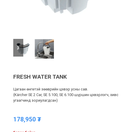
previous
next
slide
slide
FRESH WATER TANK
Цагаан өнгөтэй зөөврийн цэвэр усны сав.
(Kärcher SE 2 Car, SE 5.100, SE 6.100 шүршин цэвэрлэгч, хивс
угаагчинд зориулагдсан)
178,950
₮