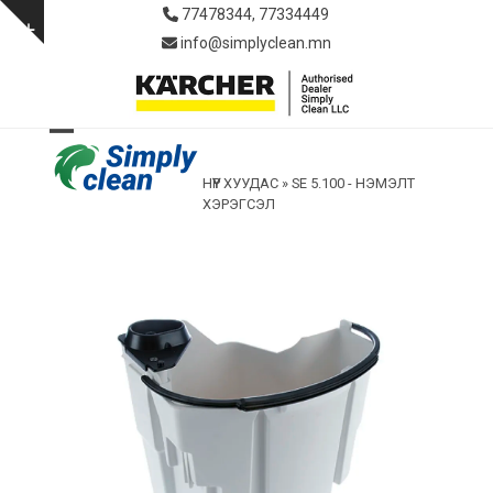
Skip
77478344, 77334449
to
Show
info@simplyclean.mn
content
notice
Open
Close
НҮҮР ХУУДАС
»
SE 5.100 - НЭМЭЛТ
mobile
mobile
ХЭРЭГСЭЛ
menu
menu