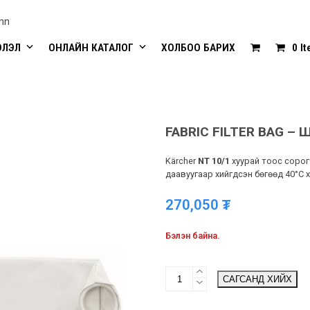
mn
ЭЛЭЛ
ОНЛАЙН КАТАЛОГ
ХОЛБОО БАРИХ
0 I
FABRIC FILTER BAG – ШҮ
Kärcher
NT 10/1
хуурай тоос сорог
даавуугаар хийгдсэн бөгөөд 40°C 
270,050
₮
Бэлэн байна.
Fabric
САГСАНД ХИЙХ
filter
bag