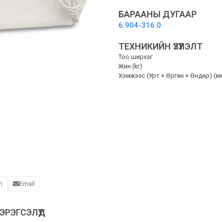
-
Шүүлтүүрийн
БАРААНЫ ДУГААР
уут
6.904-316.0
quantity
ТЕХНИКИЙН ҮЗҮҮЛЭЛТ
Тоо ширхэг
Жин (kг)
Хэмжээс (Урт × Өргөн × Өндөр) (м
n
Email
РЭГСЭЛҮҮД