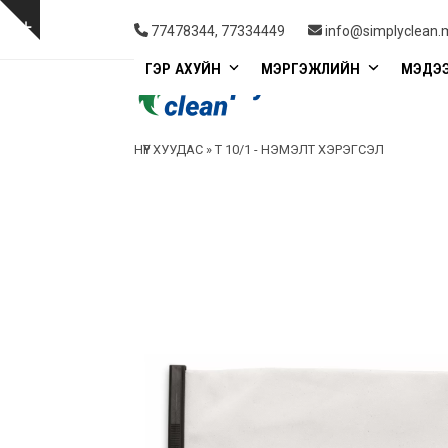
Skip
to
Show
77478344, 77334449
info@simplyclean.
content
notice
ГЭР АХУЙН
МЭРГЭЖЛИЙН
МЭДЭ
НҮҮР ХУУДАС
»
T 10/1 - НЭМЭЛТ ХЭРЭГСЭЛ