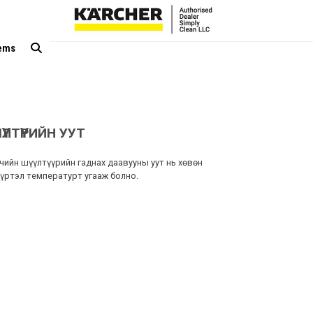
tems
ҮЛТҮҮРИЙН УУТ
чийн шүүлтүүрийн гаднах даавууны уут нь хөвөн
хүртэл температурт угааж болно.