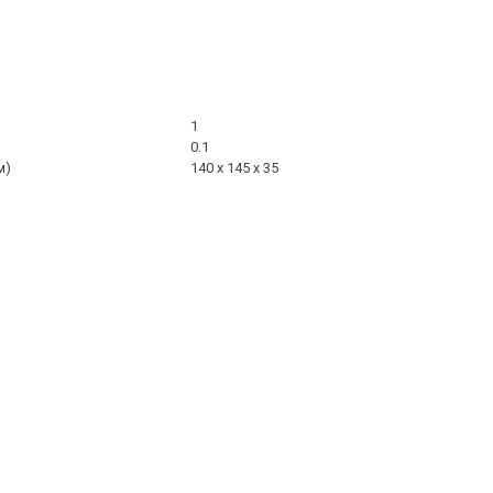
1
0.1
м)
140 x 145 x 35