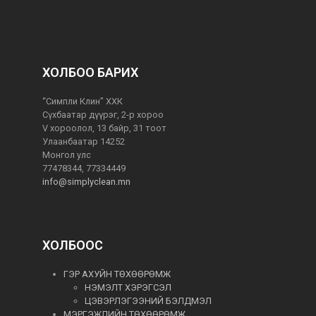
ХОЛБОО БАРИХ
“Симпли Клин” ХХК
Сүхбаатар дүүрэг, 2-р хороо
V хороолол, 13 байр, 31 тоот
Улаанбаатар 14252
Монгол улс
77478344, 77334449
info@simplyclean.mn
ХОЛБООС
ГЭР АХУЙН ТӨХӨӨРӨМЖ
НЭМЭЛТ ХЭРЭГСЭЛ
ЦЭВЭРЛЭГЭЭНИЙ БЭЛДМЭЛ
МЭРГЭЖЛИЙН ТӨХӨӨРӨМЖ