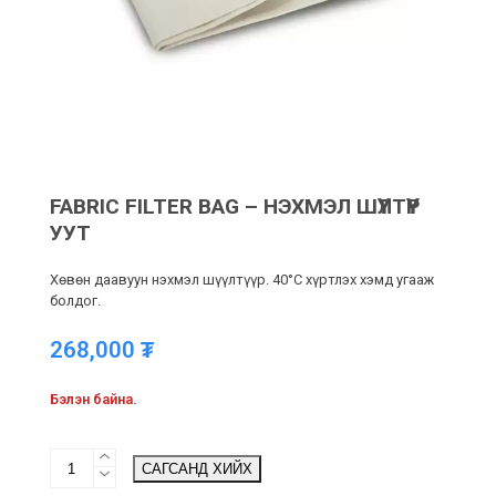
FABRIC FILTER BAG – НЭХМЭЛ ШҮҮЛТҮҮР
УУТ
Хөвөн даавуун нэхмэл шүүлтүүр. 40°C хүртлэх хэмд угааж
болдог.
268,000
₮
Бэлэн байна.
Fabric
САГСАНД ХИЙХ
filter