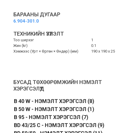
bag
-
Нэхмэл
БАРААНЫ ДУГААР
шүүлтүүр
6.904-301.0
уут
quantity
ТЕХНИКИЙН ҮЗҮҮЛЭЛТ
Тоо ширхэг
1
Жин (kг)
0.1
Хэмжээс (Урт × Өргөн × Өндөр) (мм)
190 x 190 x 25
БУСАД ТӨХӨӨРӨМЖИЙН НЭМЭЛТ
ХЭРЭГСЭЛҮҮД
B 40 W - НЭМЭЛТ ХЭРЭГСЭЛ
(8)
B 50 W - НЭМЭЛТ ХЭРЭГСЭЛ
(1)
B 95 - НЭМЭЛТ ХЭРЭГСЭЛ
(7)
BD 43/25 C - НЭМЭЛТ ХЭРЭГСЭЛ
(9)