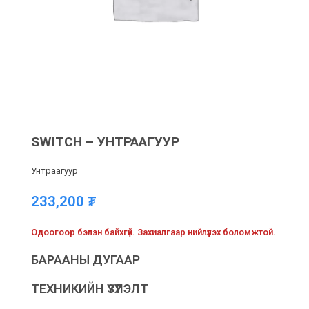
SWITCH – УНТРААГУУР
Унтраагуур
233,200
₮
Одоогоор бэлэн байхгүй. Захиалгаар нийлүүлэх боломжтой.
БАРААНЫ ДУГААР
ТЕХНИКИЙН ҮЗҮҮЛЭЛТ