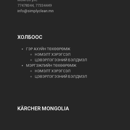
77478344, 77334449
info@simplyclean.mn
ХОЛБООС
ГЭР АХУЙН ТӨХӨӨРӨМЖ
НЭМЭЛТ ХЭРЭГСЭЛ
ЦЭВЭРЛЭГЭЭНИЙ БЭЛДМЭЛ
МЭРГЭЖЛИЙН ТӨХӨӨРӨМЖ
НЭМЭЛТ ХЭРЭГСЭЛ
ЦЭВЭРЛЭГЭЭНИЙ БЭЛДМЭЛ
KÄRCHER MONGOLIA