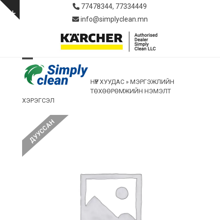
Skip
77478344, 77334449
to
Show
info@simplyclean.mn
content
notice
Open
Close
НҮҮР ХУУДАС
»
МЭРГЭЖЛИЙН
mobile
mobile
ТӨХӨӨРӨМЖИЙН НЭМЭЛТ
menu
menu
ХЭРЭГСЭЛ
ДУУССАН