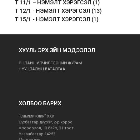
T 11/1 – НЭМЭЛТ ХЭРЭГСЭЛ
(1)
T 12/1 - НЭМЭЛТ ХЭРЭГСЭЛ
(13)
T 15/1 - НЭМЭЛТ ХЭРЭГСЭЛ
(1)
ХУУЛЬ ЭРХ ЗҮЙН МЭДЭЭЛЭЛ
ОНЛАЙН ҮЙЛЧИЛГЭЭНИЙ ЖУРАМ
НУУЦЛАЛЫН БАТАЛГАА
ХОЛБОО БАРИХ
“Симпли Клин” ХХК
Сүхбаатар дүүрэг, 2-р хороо
V хороолол, 13 байр, 31 тоот
Улаанбаатар 14252
Монгол улс