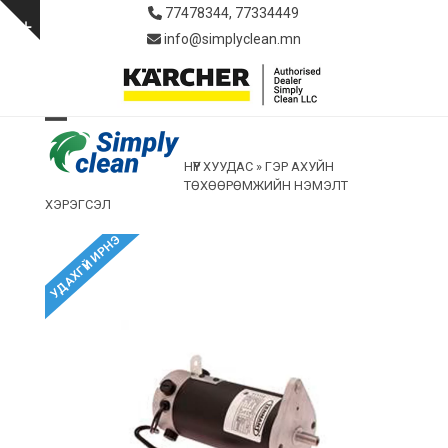
Skip
77478344, 77334449
to
Show
info@simplyclean.mn
content
notice
Open
Close
НҮҮР ХУУДАС
»
ГЭР АХУЙН
mobile
mobile
ТӨХӨӨРӨМЖИЙН НЭМЭЛТ
menu
menu
ХЭРЭГСЭЛ
УДАХГҮЙ ИРНЭ