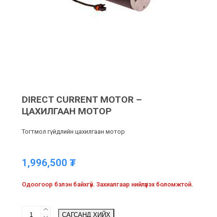
DIRECT CURRENT MOTOR –
ЦАХИЛГААН МОТОР
Тогтмол гүйдлийн цахилгаан мотор
1,996,500
₮
Одоогоор бэлэн байхгүй. 3ахиалгаар нийлүүлэх боломжтой.
Direct
САГСАНД ХИЙХ