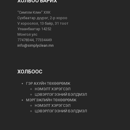
ХОЛБОО БАРИХ
“Симпли Клин” ХХК
Сүхбаатар дүүрэг, 2-р хороо
V хороолол, 13 байр, 31 тоот
Улаанбаатар 14252
Монгол улс
77478344, 77334449
info@simplyclean.mn
ХОЛБООС
ГЭР АХУЙН ТӨХӨӨРӨМЖ
НЭМЭЛТ ХЭРЭГСЭЛ
ЦЭВЭРЛЭГЭЭНИЙ БЭЛДМЭЛ
МЭРГЭЖЛИЙН ТӨХӨӨРӨМЖ
НЭМЭЛТ ХЭРЭГСЭЛ
ЦЭВЭРЛЭГЭЭНИЙ БЭЛДМЭЛ