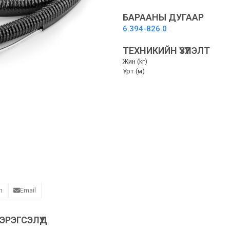
m
-
БАРААНЫ ДУГААР
Сорогч,
6.394-826.0
бэлдмэл
шүршигч
ТЕХНИКИЙН ҮЗҮҮЛЭЛТ
уян
Жин (kг)
хоолой
Урт (м)
quantity
n
Email
РЭГСЭЛҮҮД