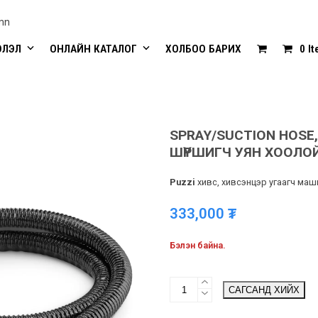
mn
ЭЛЭЛ
ОНЛАЙН КАТАЛОГ
ХОЛБОО БАРИХ
0 I
SPRAY/SUCTION HOSE,
ШҮРШИГЧ УЯН ХООЛО
Puzzi
хивс, хивсэнцэр угаагч маш
333,000
₮
Бэлэн байна.
Spray/suction
САГСАНД ХИЙХ
hose,
2.5