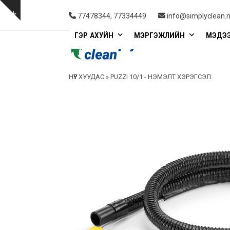
Skip
to
Show
77478344, 77334449
info@simplyclean.
content
notice
ГЭР АХУЙН
МЭРГЭЖЛИЙН
МЭДЭ
НҮҮР ХУУДАС
»
PUZZI 10/1 - НЭМЭЛТ ХЭРЭГСЭЛ