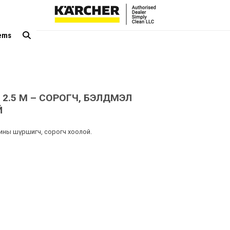
tems
 2.5 M – СОРОГЧ, БЭЛДМЭЛ
Й
ины шүршигч, сорогч хоолой.