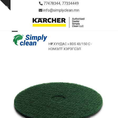
Skip
77478344, 77334449
to
Show
info@simplyclean.mn
content
notice
Open
Close
НҮҮР ХУУДАС
»
BDS 43/150 C -
mobile
mobile
НЭМЭЛТ ХЭРЭГСЭЛ
menu
menu