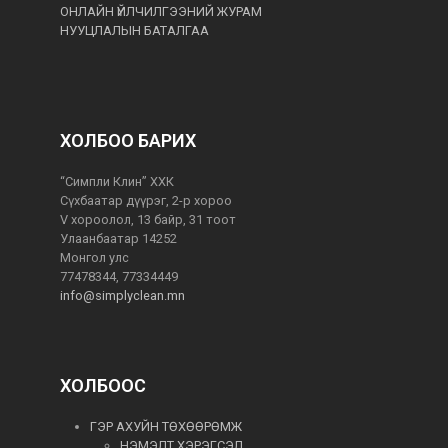
ОНЛАЙН ҮЙЛЧИЛГЭЭНИЙ ЖУРАМ
НУУЦЛАЛЫН БАТАЛГАА
ХОЛБОО БАРИХ
“Симпли Клин” ХХК
Сүхбаатар дүүрэг, 2-р хороо
V хороолол, 13 байр, 31 тоот
Улаанбаатар 14252
Монгол улс
77478344, 77334449
info@simplyclean.mn
ХОЛБООС
ГЭР АХУЙН ТӨХӨӨРӨМЖ
НЭМЭЛТ ХЭРЭГСЭЛ