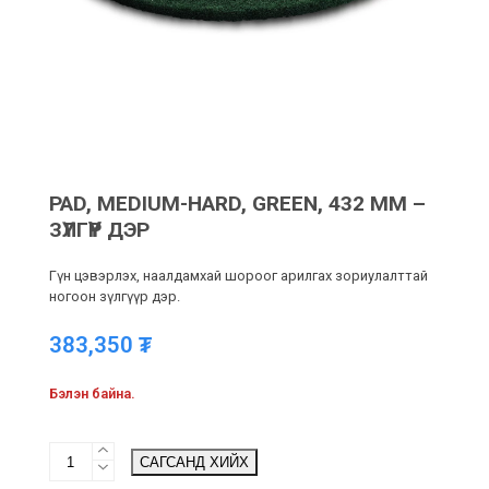
PAD, MEDIUM-HARD, GREEN, 432 MM –
ЗҮЛГҮҮР ДЭР
Гүн цэвэрлэх, наалдамхай шороог арилгах зориулалттай
ногоон зүлгүүр дэр.
383,350
₮
Бэлэн байна.
Pad,
САГСАНД ХИЙХ
medium-