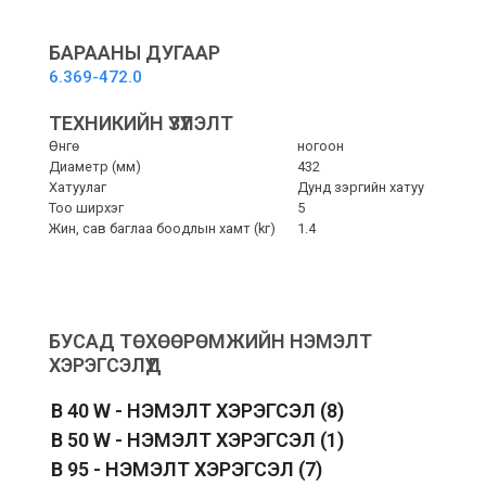
hard,
green,
432
БАРААНЫ ДУГААР
mm
6.369-472.0
-
Зүлгүүр
ТЕХНИКИЙН ҮЗҮҮЛЭЛТ
дэр
Өнгө
ногоон
quantity
Диаметр (мм)
432
Хатуулаг
Дунд зэргийн хатуу
Тоо ширхэг
5
Жин, сав баглаа боодлын хамт (kг)
1.4
БУСАД ТӨХӨӨРӨМЖИЙН НЭМЭЛТ
ХЭРЭГСЭЛҮҮД
B 40 W - НЭМЭЛТ ХЭРЭГСЭЛ
(8)
B 50 W - НЭМЭЛТ ХЭРЭГСЭЛ
(1)
B 95 - НЭМЭЛТ ХЭРЭГСЭЛ
(7)